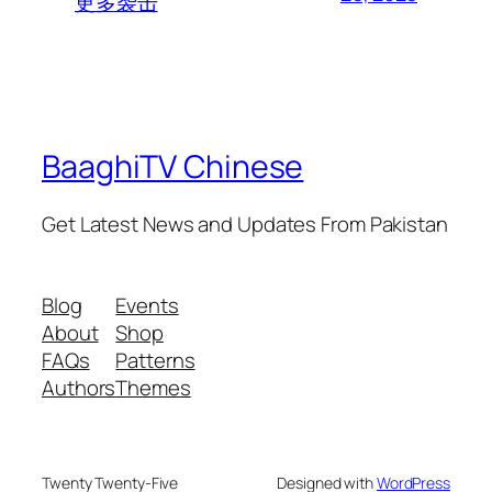
更多袭击
BaaghiTV Chinese
Get Latest News and Updates From Pakistan
Blog
Events
About
Shop
FAQs
Patterns
Authors
Themes
Twenty Twenty-Five
Designed with
WordPress