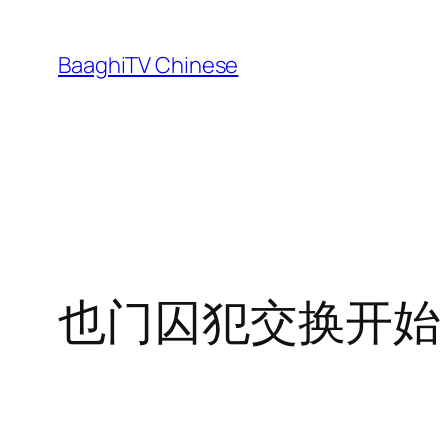
Skip
to
BaaghiTV Chinese
content
也门囚犯交换开始