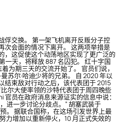
战俘交换。 第一架飞机离开反叛分子控
再次会面的情况下离开。 这两项举措是
的，这促使这个动荡地区实现了更广泛的
一天，将释放 887 名囚犯。 红十字国
志着为期三天的交流开始了。 官员们说，
尔·哈迪少将的兄弟。 自 2020 年以
束敌对行动之后，该代表团于 2015
贾比尔大使率领的沙特代表团于周四晚些
hi 官员在政府消息来源证实的信息中说：
，进一步讨论分歧点。” 胡塞武装于
干预。 据联合国称，在这场引发世界上最
力增加以重新停火，10 月正式失效的