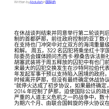
Written by
Abdullah
in
国际的
在休战谈判结束并同意举行第二轮谈判后
制的首都萨那，前往政府控制的亚丁数小
在支持也门冲突中对立双方的海湾重量
和解。 周五，322 名囚犯将乘坐红十
际委员会媒体顾问杰西卡·穆桑告诉法新
胡塞武装将于周五释放的囚犯中有也门前国
来最大的囚犯交换发生在沙特阿拉伯代表
年发起军事干预以支持陷入困境的政府。
时候离开萨那，但没有最终确定休战协议，
“就停火达成了初步协议，如果最终确定，
2014 年控制了萨那，迫使国际公认的
严重的人道主义危机之一的战争中，数十
为期六个月、由联合国斡旋的停火协议