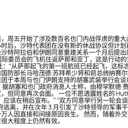
，周五开始了涉及数百名也门内战俘虏的重大
时后，沙特代表团在没有新的休战协议但计划
级沙特阿拉伯和伊朗同意重建关系一个月后提出
字国际委员会的飞机往返萨那和亚丁，这是行动的第
社：“从萨那起飞的第一班航班已经起飞，这标
防部长马哈茂德·苏拜希少将和前总统纳赛尔·曼苏
团于本周与也门伊朗支持的胡塞武装举行会谈以结
 据胡塞和也门政府消息人士称，由穆罕默德·
但同意再次会面。 一位不愿透露姓名的 Hut
应该在稍后宣布。” “双方同意举行另一轮会谈
政府逃离，并在次年 3 月引发了沙特领导的军事
万人因直接和间接原因丧生。 然而，随着外交努
在很大程度上仍然有效。