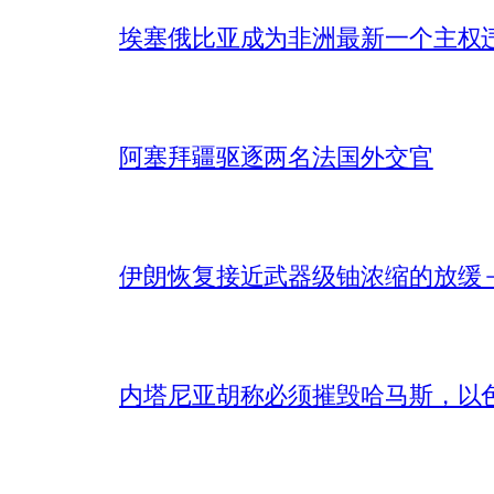
埃塞俄比亚成为非洲最新一个主权
阿塞拜疆驱逐两名法国外交官
伊朗恢复接近武器级铀浓缩的放缓 – 
内塔尼亚胡称必须摧毁哈马斯，以