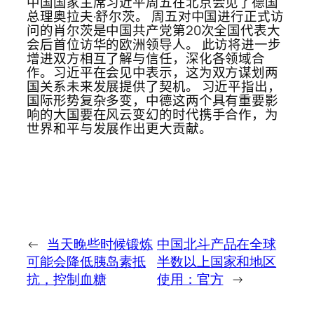
中国国家主席习近平周五在北京会见了德国
总理奥拉夫·舒尔茨。 周五对中国进行正式访
问的肖尔茨是中国共产党第20次全国代表大
会后首位访华的欧洲领导人。 此访将进一步
增进双方相互了解与信任，深化各领域合
作。习近平在会见中表示，这为双方谋划两
国关系未来发展提供了契机。 习近平指出，
国际形势复杂多变，中德这两个具有重要影
响的大国要在风云变幻的时代携手合作，为
世界和平与发展作出更大贡献。
←
当天晚些时候锻炼
中国北斗产品在全球
可能会降低胰岛素抵
半数以上国家和地区
抗，控制血糖
使用：官方
→