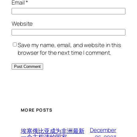
Email
*
Website
Save my name, email, and website in this
browser for the next time I comment.
MORE POSTS
December
埃塞俄比亚成为非洲最新
一个主权违约国家