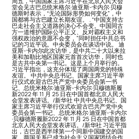
周五，中国国家主席习近平在北京人民大会
堂会见古巴总统米格尔·迪亚斯-卡内尔·贝穆
德斯时表示，“无论国际形势如何变化”，中
国都将与古巴建立长期友谊。 . “中国支持古
巴走社会主义道路的决心不会变。中国同古
方一道维护国际公平正义、反对霸权主义和
强权政治的意愿不会变，”同时担任中共总书
记的习近平说。中央委员会在谈话中说。 迪
亚斯-卡内尔此次访华，是中共二十大以来拉
美和加勒比地区国家元首首次访华，同时也
是古共中央第一书记。这是上个月举行的。
习近平指出，这充分体现了两国两党的特殊
友谊。 中共中央总书记、国家主席习近平举
行仪式欢迎古巴共产党中央委员会第一书
记、总统米格尔·迪亚斯-卡内尔·贝穆德斯履
新2022 年 11 月 25 日在中国首都北京人民大
会堂发表讲话。/新华社 中共中央总书记、国
家主席习近平举行仪式欢迎古巴共产党中央
委员会第一书记、总统米格尔·迪亚斯-卡内尔
·贝穆德斯履新2022 年 11 月 25 日在中国首都
北京人民大会堂发表讲话。/新华社 习近平指
出，古巴是西半球第一个同新中国建交的国
家，两国关系已成为社会主义国家团结合作