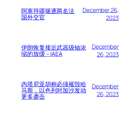
December 26,
阿塞拜疆驱逐两名法
国外交官
2023
December
伊朗恢复接近武器级铀浓
缩的放缓 – IAEA
26, 2023
内塔尼亚胡称必须摧毁哈
December
马斯，以色列对加沙发动
26, 2023
更多袭击