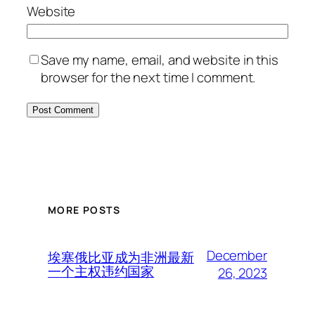
Website
Save my name, email, and website in this
browser for the next time I comment.
MORE POSTS
December
埃塞俄比亚成为非洲最新
一个主权违约国家
26, 2023