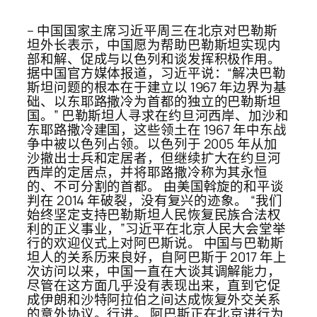
– 中国国家主席习近平周三在北京对巴勒斯
坦外长表示，中国愿为帮助巴勒斯坦实现内
部和解、促成与以色列和谈发挥积极作用。
据中国官方媒体报道，习近平说：“解决巴勒
斯坦问题的根本在于建立以 1967 年边界为基
础、以东耶路撒冷为首都的独立的巴勒斯坦
国。” 巴勒斯坦人寻求在约旦河西岸、加沙和
东耶路撒冷建国，这些领土在 1967 年中东战
争中被以色列占领。以色列于 2005 年从加
沙撤出士兵和定居者，但继续扩大在约旦河
西岸的定居点，并将耶路撒冷称为其永恒
的、不可分割的首都。 由美国斡旋的和平谈
判在 2014 年破裂，没有复兴的迹象。 “我们
始终坚定支持巴勒斯坦人民恢复民族合法权
利的正义事业，”习近平在北京人民大会堂举
行的欢迎仪式上对阿巴斯说。 中国与巴勒斯
坦人的关系历来良好，自阿巴斯于 2017 年上
次访问以来，中国一直在大谈其调解能力，
尽管在这方面几乎没有表现出来，直到它促
成伊朗和沙特阿拉伯之间达成恢复外交关系
的意外协议。行进。 阿巴斯正在北京进行为