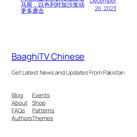
December
马斯，以色列对加沙发动
26, 2023
更多袭击
BaaghiTV Chinese
Get Latest News and Updates From Pakistan
Blog
Events
About
Shop
FAQs
Patterns
Authors
Themes