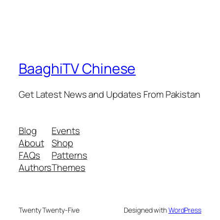
BaaghiTV Chinese
Get Latest News and Updates From Pakistan
Blog
Events
About
Shop
FAQs
Patterns
Authors
Themes
Twenty Twenty-Five
Designed with
WordPress