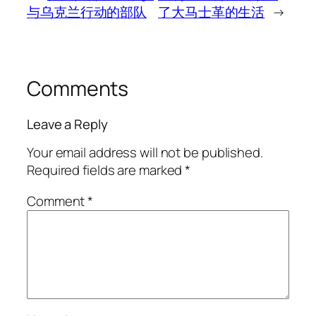
与乌克兰行动的部队
了大马士革的生活
→
Comments
Leave a Reply
Your email address will not be published.
Required fields are marked
*
Comment
*