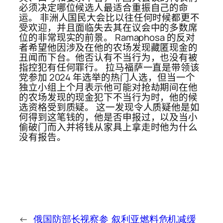
必须决定哪位候选人最适合重振自己的命
运。 非洲人国民大会比以往任何时候都更不
受欢迎，并且面临失去其在议会中的多数席
位的非常现实的前景。 Ramaphosa 的反对
者希望他因涉及在他的农场发现藏匿现金的
丑闻而下台。他否认有不当行为，也没有被
指控犯有任何罪行。 拉马福萨一直是带领该
党参加 2024 年选举的热门人选，但当一个
独立小组上个月表示他可能对抢劫期间在他
的农场发现的现金犯下不当行为时，他的候
选资格受到质疑。 这一发现令人质疑他是如
何得到这笔钱的，他是否申报过，以及当小
偷​​破门而入并将钱从家具上拿走时他为什么
没有报告。
←
俄国防部长视察参
叙利亚燃料危机减缓