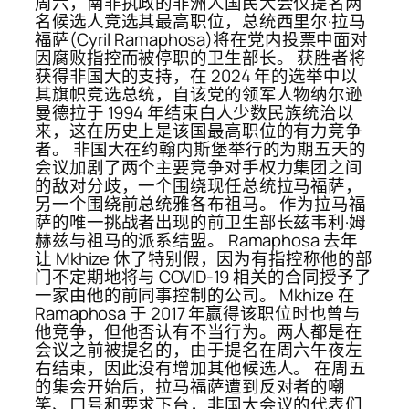
周六，南非执政的非洲人国民大会仅提名两
名候选人竞选其最高职位，总统西里尔·拉马
福萨(Cyril Ramaphosa)将在党内投票中面对
因腐败指控而被停职的卫生部长。 获胜者将
获得非国大的支持，在 2024 年的选举中以
其旗帜竞选总统，自该党的领军人物纳尔逊
曼德拉于 1994 年结束白人少数民族统治以
来，这在历史上是该国最高职位的有力竞争
者。 非国大在约翰内斯堡举行的为期五天的
会议加剧了两个主要竞争对手权力集团之间
的敌对分歧，一个围绕现任总统拉马福萨，
另一个围绕前总统雅各布祖马。 作为拉马福
萨的唯一挑战者出现的前卫生部长兹韦利·姆
赫兹与祖马的派系结盟。 Ramaphosa 去年
让 Mkhize 休了特别假，因为有指控称他的部
门不定期地将与 COVID-19 相关的合同授予了
一家由他的前同事控制的公司。 Mkhize 在
Ramaphosa 于 2017 年赢得该职位时也曾与
他竞争，但他否认有不当行为。两人都是在
会议之前被提名的，由于提名在周六午夜左
右结束，因此没有增加其他候选人。 在周五
的集会开始后，拉马福萨遭到反对者的嘲
笑、口号和要求下台，非国大会议的代表们