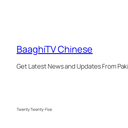
BaaghiTV Chinese
Get Latest News and Updates From Pak
Twenty Twenty-Five