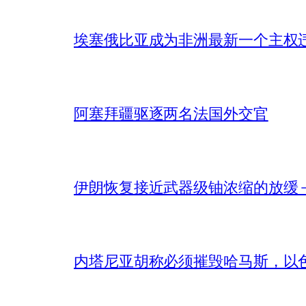
埃塞俄比亚成为非洲最新一个主权
阿塞拜疆驱逐两名法国外交官
伊朗恢复接近武器级铀浓缩的放缓 – 
内塔尼亚胡称必须摧毁哈马斯，以