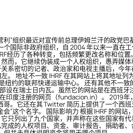
利”组织最近对宣传前总理伊姆兰汗的政党巴基斯坦
它是一个国际非政府组织，自 2004 年以来一直
年里，IHRF经历了各种转变，包括频繁更改名称和
然而，它继续伪装成一个人权组织，愚弄媒体
汗关系密切的记者、政治家和电视主播后，今年
致 IHRF 在其网站上将其地址列为：“35 W 31st 
该位置是纽约的联邦快递运输中心。 还有其他不一致的地
，并声称总部设在瑞士日内瓦。虽然它的网站是在西班牙注
度注册的网页（fundacion.in）。 20
还在其 Twitter 简历上提供了一个西班牙电话
这个名字。 国际影响力 根据 IHRF 的网站，该
，它只列出了九个国家，并声称在这些国家有代
已完成的人权项目、资金、审计报告、捐助者、
捐款，但并未具体说明资金将用于哪个项目。