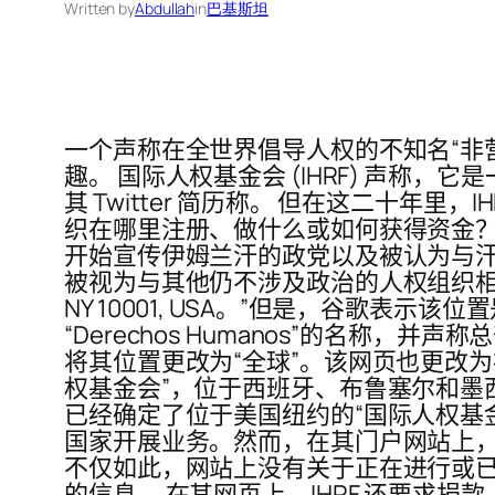
Written by
Abdullah
in
巴基斯坦
一个声称在全世界倡导人权的不知名“非营
趣。 国际人权基金会 (IHRF) 声称，
其 Twitter 简历称。 但在这二十
织在哪里注册、做什么或如何获得资金？
开始宣传伊姆兰汗的政党以及被认为与
被视为与其他仍不涉及政治的人权组织相左。 地址不一
NY 10001, USA。”但是，谷歌表示
“Derechos Humanos”的名称
将其位置更改为“全球”。该网页也更改为在印
权基金会”，位于西班牙、布鲁塞尔和墨西哥。它
已经确定了位于美国纽约的“国际人权基金会”
国家开展业务。然而，在其门户网站上
不仅如此，网站上没有关于正在进行或
的信息。 在其网页上，IHRF 还要求