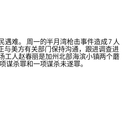
难。 周一的半月湾枪击事件造成 7 人
馆正与美方有关部门保持沟通，跟进调查进
农场工人赵春丽是加州北部海滨小镇两个蘑
七项谋杀罪和一项谋杀未遂罪。