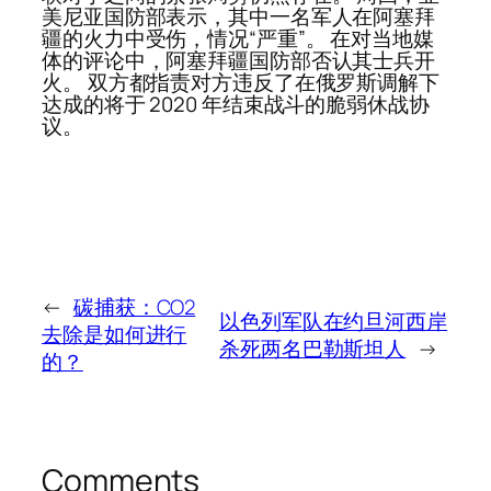
美尼亚国防部表示，其中一名军人在阿塞拜
疆的火力中受伤，情况“严重”。 在对当地媒
体的评论中，阿塞拜疆国防部否认其士兵开
火。 双方都指责对方违反了在俄罗斯调解下
达成的将于 2020 年结束战斗的脆弱休战协
议。
←
碳捕获：CO2
以色列军队在约旦河西岸
去除是如何进行
杀死两名巴勒斯坦人
→
的？
Comments