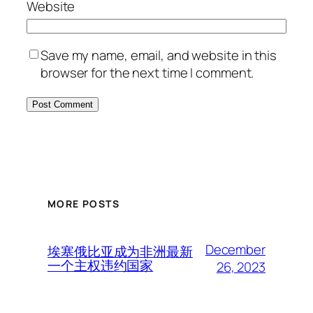
Website
Save my name, email, and website in this
browser for the next time I comment.
MORE POSTS
December
埃塞俄比亚成为非洲最新
一个主权违约国家
26, 2023