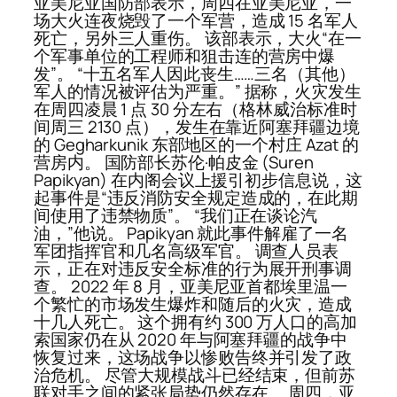
亚美尼亚国防部表示，周四在亚美尼亚，一
场大火连夜烧毁了一个军营，造成 15 名军人
死亡，另外三人重伤。 该部表示，大火“在一
个军事单位的工程师和狙击连的营房中爆
发”。 “十五名军人因此丧生……三名（其他）
军人的情况被评估为严重。” 据称，火灾发生
在周四凌晨 1 点 30 分左右（格林威治标准时
间周三 2130 点），发生在靠近阿塞拜疆边境
的 Gegharkunik 东部地区的一个村庄 Azat 的
营房内。 国防部长苏伦·帕皮金 (Suren
Papikyan) 在内阁会议上援引初步信息说，这
起事件是“违反消防安全规定造成的，在此期
间使用了违禁物质”。 “我们正在谈论汽
油，”他说。 Papikyan 就此事件解雇了一名
军团指挥官和几名高级军官。 调查人员表
示，正在对违反安全标准的行为展开刑事调
查。 2022 年 8 月，亚美尼亚首都埃里温一
个繁忙的市场发生爆炸和随后的火灾，造成
十几人死亡。 这个拥有约 300 万人口的高加
索国家仍在从 2020 年与阿塞拜疆的战争中
恢复过来，这场战争以惨败告终并引发了政
治危机。 尽管大规模战斗已经结束，但前苏
联对手之间的紧张局势仍然存在。 周四，亚