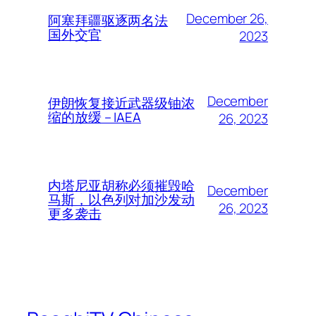
December 26,
阿塞拜疆驱逐两名法
国外交官
2023
December
伊朗恢复接近武器级铀浓
缩的放缓 – IAEA
26, 2023
内塔尼亚胡称必须摧毁哈
December
马斯，以色列对加沙发动
26, 2023
更多袭击