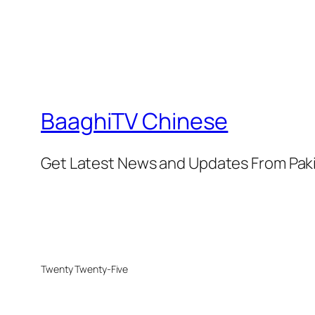
BaaghiTV Chinese
Get Latest News and Updates From Pak
Twenty Twenty-Five