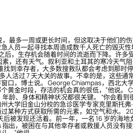
说，最多一周或更长时间，但这取决于他们的伤
急人员一起寻找本周造成数千人死亡的毁灭性
在那之后，生存机会随着时间的流逝而下降。许
因素，还有天气。叙利亚和土耳其的寒冷天气
找到幸存者，大多数搜救队都会考虑到那时停下来
而，有许多人活过 7 天大关的故事。不幸的是，这
士说。 George Chiampas，西北大学 F
黄金时段，存活的机会真的很低，”他说。 Chi
 年龄、身体和精神状况都很关键。 “你会看
州大学旧金山分校的急诊医学专家克里斯托弗·
过某种方式获取所需的元素，如空气和水。 20
 天后被发现还活着。前一年，一名 16 岁的海地
pas 指出，被困在与其他幸存者或救援人员没有
斗，”他说。