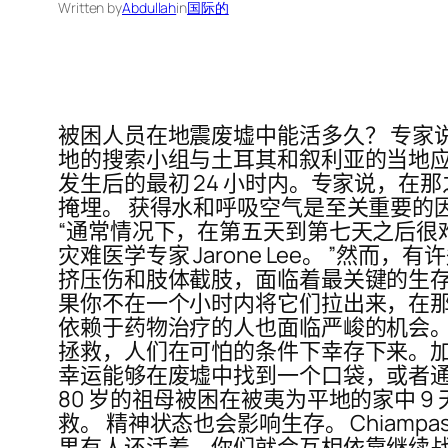
Written by
Abdullah
in
国际的
被困人员在地震废墟中能活多久？ 专家
地的搜索小组与土耳其和叙利亚的当地应
发生后的最初 24 小时内。专家说，
掩埋。 获得水和呼吸空气是至关重要的
“通常情况下，在第五天到第七天之后很难
灾难医学专家 Jarone Lee。 ”然
挤压伤和肢体截肢，面临着最关键的生存窗口，博
果你不在一个小时内将它们拉出来，在那个
依赖于药物治疗的人也面临严峻的机会。
拯救，人们在可怕的条件下幸存下来。加
幸运能够在废墟中找到一个口袋，或者通
80 岁的祖母被困在被夷为平地的家中 9
救。 精神状态也会影响生存。 Chiam
果有人还活着，你们就会互相依靠继续战