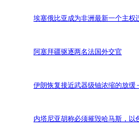
埃塞俄比亚成为非洲最新一个主权
阿塞拜疆驱逐两名法国外交官
伊朗恢复接近武器级铀浓缩的放缓 – 
内塔尼亚胡称必须摧毁哈马斯，以