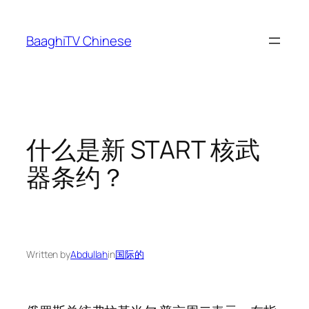
Skip
to
BaaghiTV Chinese
content
什么是新 START 核武
器条约？
Written by
Abdullah
in
国际的