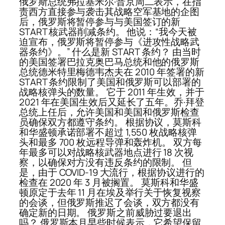
俄罗斯总统弗拉基米尔·普京周二表示，在指
责西方直接参与袭击其战略空军基地的企图
后，俄罗斯将暂停参与与美国签订的新
START 核武器削减条约。 他说：“我今天被
迫宣布，俄罗斯将暂停参与《进攻性战略武
器条约》。” 什么是新 START 条约？ 由当时
的美国签署巴拉克奥巴马总统和他的俄罗斯
总统德米特里梅德韦杰夫在 2010 年签署的新
START 条约限制了美国和俄罗斯可以部署的
战略核弹头的数量。 它于 2011 年生效，并于
2021 年在美国生效后又延长了五年。乔·拜登
总统上任后，允许美国和美国和俄罗斯检查
员确保双方都遵守条约。 根据协议，莫斯科
和华盛顿承诺部署不超过 1,550 枚战略核弹
头和最多 700 枚远程导弹和轰炸机。 双方每
年最多可以对战略核武器地点进行 18 次视
察，以确保对方没有违反条约的限制。 但
是，由于 COVID-19 大流行，根据协议进行的
检查在 2020 年 3 月被搁置。 莫斯科和华盛
顿原定于去年 11 月在埃及举行关于恢复视察
的会谈，但俄罗斯推迟了会谈，双方都没有
确定新的日期。 俄罗斯之前威胁过要退出
吗？ 俄罗斯本月早些时候表示，它希望保留