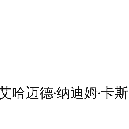
艾哈迈德·纳迪姆·卡