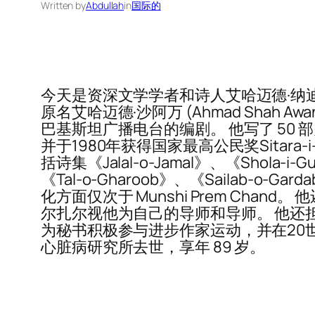
Written by
Abdullah
in
国际的
今天是资深文学学者和诗人艾哈迈德·纳迪姆·卡斯米
原名艾哈迈德·沙阿万 (Ahmad Sha
巴基斯坦广播电台的编剧。 他写了 50
并于1980年获得国家最高公民奖Sitar
括诗集《Jalal-o-Jamal》、《Shola-i
《Tal-o-Gharoob》、《Sailab-o
化方面仅次于 Munshi Prem Ch
尔扎尔视他为自己的导师和导师。 他还担
为秘书积极参与进步作家运动，并在20世纪5
心脏病研究所去世，享年 89 岁。