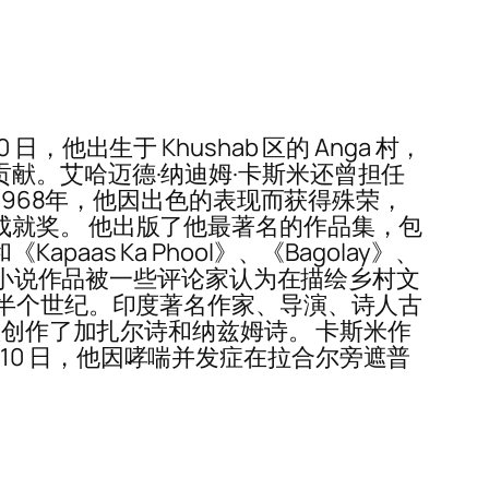
日，他出生于 Khushab 区的 Anga 村，
出了贡献。艾哈迈德·纳迪姆·卡斯米还曾担任
1968年，他因出色的表现而获得殊荣，
的终身成就奖。 他出版了他最著名的作品集，包
Kapaas Ka Phool》、《Bagolay》、
分行。 他的短篇小说作品被一些评论家认为在描绘乡村文
出版人近半个世纪。印度著名作家、导演、诗人古
歌创作了加扎尔诗和纳兹姆诗。 卡斯米作
月 10 日，他因哮喘并发症在拉合尔旁遮普