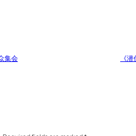
公众集会
《潜