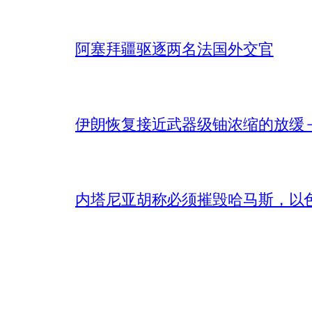
阿塞拜疆驱逐两名法国外交官
伊朗恢复接近武器级铀浓缩的放缓 – 
内塔尼亚胡称必须摧毁哈马斯，以