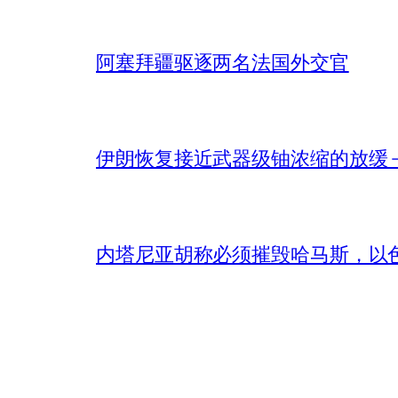
阿塞拜疆驱逐两名法国外交官
伊朗恢复接近武器级铀浓缩的放缓 – 
内塔尼亚胡称必须摧毁哈马斯，以