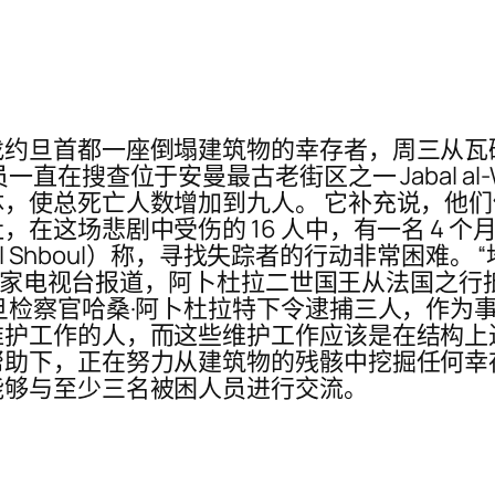
找约旦首都一座倒塌建筑物的幸存者，周三从瓦
在搜查位于安曼最古老街区之一 Jabal al-W
，使总死亡人数增加到九人。 它补充说，他们
这场悲剧中受伤的 16 人中，有一名 4 个月
al Shboul）称，寻找失踪者的行动非常困难
 据国家电视台报道，阿卜杜拉二世国王从法国之
旦检察官哈桑·阿卜杜拉特下令逮捕三人，作为
护工作的人，而这些维护工作应该是在结构上
助下，正在努力从建筑物的残骸中挖掘任何幸
能够与至少三名被困人员进行交流。