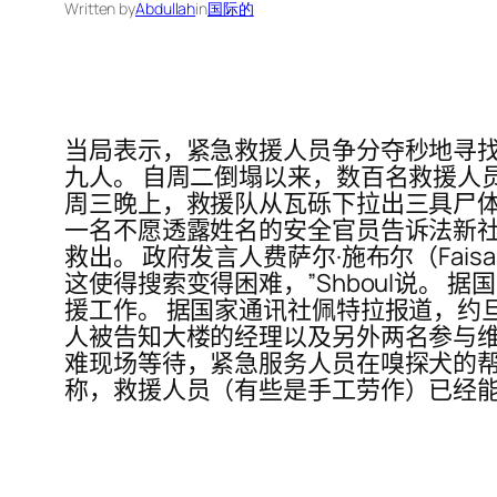
Written by
Abdullah
in
国际的
当局表示，紧急救援人员争分夺秒地寻
九人。 自周二倒塌以来，数百名救援人员一直
周三晚上，救援队从瓦砾下拉出三具尸体
一名不愿透露姓名的安全官员告诉法新社，在
救出。 政府发言人费萨尔·施布尔（Fais
这使得搜索变得困难，”Shboul说。
援工作。 据国家通讯社佩特拉报道，约
人被告知大楼的经理以及另外两名参与维
难现场等待，紧急服务人员在嗅探犬的帮
称，救援人员（有些是手工劳作）已经