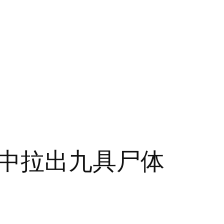
中拉出九具尸体