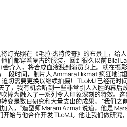
将灯光照在《毛拉·杰特传奇》的布景上，给
都穿着复古的服装，回到很久以前 Bilal La
ashmi 会介入，将合成血液溅到演员身上。就在
间，制片人 Ammara Hikmat 疯狂地试图寻找
金牙套，迫切需要更换以继续拍摄！ TLoMJ 已
天了，我有机会听到一些非常引人入胜的幕后故
被吹捧为融入了一系列令人印象深刻的特效。这
数日研究和大量支出的成果。 “我们之前曾与 Bi
型师 Maram Azmat 说道，他是 Maram
底，我们开始与他合作开发 TLoMJ。他让我们做