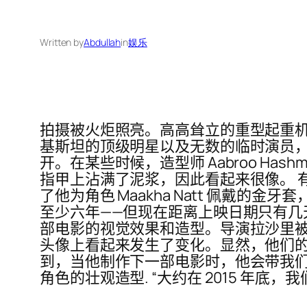
Written by
Abdullah
in
娱乐
拍摄被火炬照亮。高高耸立的重型起重机
基斯坦的顶级明星以及无数的临时演员，他们
开。在某些时候，造型师 Aabroo H
指甲上沾满了泥浆，因此看起来很像。 有一段时
了他为角色 Maakha Natt 佩戴的
至少六年——但现在距离上映日期只有几
部电影的视觉效果和造型。导演拉沙里
头像上看起来发生了变化。显然，他们的转变是
到，当他制作下一部电影时，他会带我们加入，”造
角色的壮观造型. “大约在 2015 年