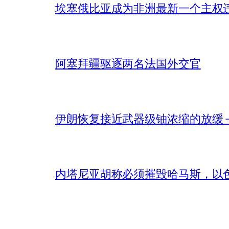
埃塞俄比亚成为非洲最新一个主权
阿塞拜疆驱逐两名法国外交官
伊朗恢复接近武器级铀浓缩的放缓 – 
内塔尼亚胡称必须摧毁哈马斯，以