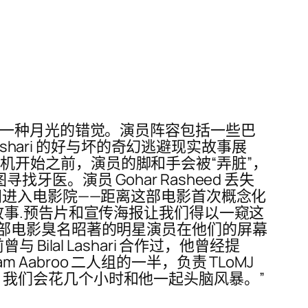
人一种月光的错觉。演员阵容包括一些巴
shari 的好与坏的奇幻逃避现实故事展
摄影机开始之前，演员的脚和手会被“弄脏”，
牙医。演员 Gohar Rasheed 丢失
经花时间进入电影院——距离这部电影首次概念化
事.预告片和宣传海报让我们得以一窥这
部电影臭名昭著的明星演员在他们的屏幕
lal Lashari 合作过，他曾经提
 Aabroo 二人组的一半，负责 TLoMJ
研究，我们会花几个小时和他一起头脑风暴。”