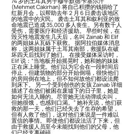
74 岁的土耳其男子穆罕默德·卡基尔汗
(Mehmet Cakirhan) 将自己积攒的钱捐给了
红新月会，以帮助去年 2 月 6 日袭击该地区
的地震中的灾民。 袭击土耳其和叙利亚的致
命地震已造成 35,000 多人丧生。另有数千人
受伤，需要医疗和经济援助。 早些时候，在
毁灭性地震发生几天后，名叫 Zainab 和 Elif
的两姐妹从瓦砾下获救。 据阿拉伯媒体消息
称，这两姐妹属于土耳其南部，救援队在破
坏四天后找到了她们。 在接受媒体采访时，
Elif 说：“当地板开始摇晃时，她和她的妹妹
正在床上睡觉。他们以为它会在一段时间后
停止，但建筑物的部分开始倒塌，很快他们
的房间倒在地上，但不知何故他们都设法爬
到床下。 另一个受到创伤的女孩 Zainab 详细
描述了在他们被困在废墟下的日子里，她是
如何无法入睡的。尽管她无法动弹或尖叫，
但她很饿，也感到口渴。” 她补充说，他们获
救的那一天，他们已经失去了生存的希望，
但有人救了他们，这对他们来说是一件难以
置信的事情。 即使他们都设法活了下来，但
由于救援人员至今未能找到他们的父母，他
们已经支离破碎。