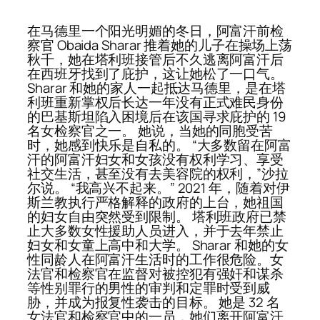
在马德里一个阳光明媚的冬日，阿富汗前检
察官 Obaida Sharar 推着她的儿子在操场上荡
秋千，她在塔利班接管后不久逃离阿富汗后
在西班牙找到了庇护，这让她松了一口气。
Sharar 和她的家人一起抵达马德里，是在塔
利班重新掌权后长达一年没有正式难民身份
的巴基斯坦陷入困境后在该国寻求庇护的 19
名女检察官之一。 她说，当她的同胞受苦
时，她感到快乐是自私的。 “大多数留在阿富
汗的阿富汗妇女和女孩没有权利学习、享受
社交生活，甚至没有去美容院的权利，”沙拉
尔说。 “我高兴不起来。” 2021 年，随着对伊
斯兰教执行严格解释的政府的上台，她祖国
的妇女自由突然受到限制。 塔利班政府已禁
止大多数女性援助人员进入，并于去年禁止
妇女和女童上高中和大学。 Sharar 和她的女
性同龄人在阿富汗生活时的工作很危险。女
法官和检察官在监督对被控犯有强奸和谋杀
等性别罪行的男性的审判和定罪时受到威
胁，并成为报复性袭击的目标。 她是 32 名
女法官和检察官中的一员，她们离开阿富汗