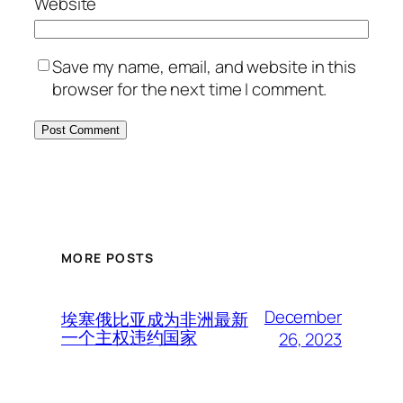
Website
Save my name, email, and website in this
browser for the next time I comment.
MORE POSTS
December
埃塞俄比亚成为非洲最新
一个主权违约国家
26, 2023