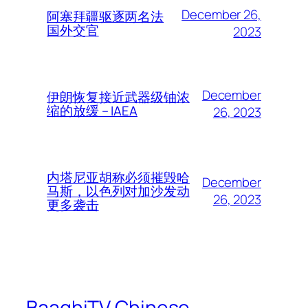
December 26,
阿塞拜疆驱逐两名法
国外交官
2023
December
伊朗恢复接近武器级铀浓
缩的放缓 – IAEA
26, 2023
内塔尼亚胡称必须摧毁哈
December
马斯，以色列对加沙发动
26, 2023
更多袭击
BaaghiTV Chinese