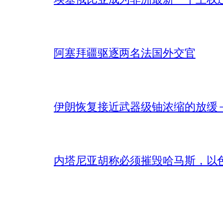
阿塞拜疆驱逐两名法国外交官
伊朗恢复接近武器级铀浓缩的放缓 – 
内塔尼亚胡称必须摧毁哈马斯，以