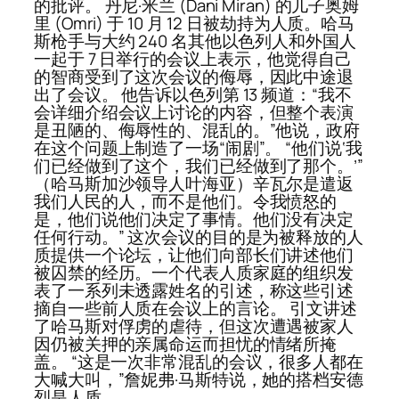
的批评。 丹尼·米兰 (Dani Miran) 的儿子奥姆
里 (Omri) 于 10 月 12 日被劫持为人质。哈马
斯枪手与大约 240 名其他以色列人和外国人
一起于 7 日举行的会议上表示，他觉得自己
的智商受到了这次会议的侮辱，因此中途退
出了会议。 他告诉以色列第 13 频道：“我不
会详细介绍会议上讨论的内容，但整个表演
是丑陋的、侮辱性的、混乱的。”他说，政府
在这个问题上制造了一场“闹剧”。 “他们说‘我
们已经做到了这个，我们已经做到了那个。’”
（哈马斯加沙领导人叶海亚）辛瓦尔是遣返
我们人民的人，而不是他们。令我愤怒的
是，他们说他们决定了事情。他们没有决定
任何行动。” 这次会议的目的是为被释放的人
质提供一个论坛，让他们向部长们讲述他们
被囚禁的经历。一个代表人质家庭的组织发
表了一系列未透露姓名的引述，称这些引述
摘自一些前人质在会议上的言论。 引文讲述
了哈马斯对俘虏的虐待，但这次遭遇被家人
因仍被关押的亲属命运而担忧的情绪所掩
盖。 “这是一次非常混乱的会议，很多人都在
大喊大叫，”詹妮弗·马斯特说，她的搭档安德
烈是人质。