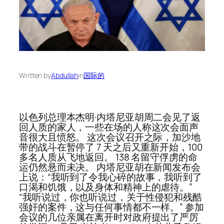
Written by
Abdullah
in
国际的
以色列总理本杰明·内塔尼亚胡周二会见了返
回人质的家人，一些在场的人称这次会面声
音很大且愤怒。 这次会议召开之际，加沙地
带的战斗在暂停了 7 天之后又重新开始，100
多名人质从飞地返回。 138 名留守俘虏的命
运仍然悬而未决。 内塔尼亚胡在新闻发布会
上说：“我听到了令我心碎的故事，我听到了
口渴和饥饿，以及身体和精神上的虐待。”
“我听说过，你也听说过，关于性侵犯和残酷
强奸的案件，这与任何事情都不一样。” 参加
会议的几位亲属在离开时对政府提出了严厉