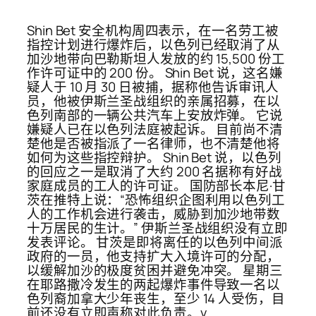
Shin Bet 安全机构周四表示，在一名劳工被
指控计划进行爆炸后，以色列已经取消了从
加沙地带向巴勒斯坦人发放的约 15,500 份工
作许可证中的 200 份。 Shin Bet 说，这名嫌
疑人于 10 月 30 日被捕，据称他告诉审讯人
员，他被伊斯兰圣战组织的亲属招募，在以
色列南部的一辆公共汽车上安放炸弹。 它说
嫌疑人已在以色列法庭被起诉。 目前尚不清
楚他是否被指派了一名律师，也不清楚他将
如何为这些指控辩护。 Shin Bet 说，以色列
的回应之一是取消了大约 200 名据称有好战
家庭成员的工人的许可证。 国防部长本尼·甘
茨在推特上说：“恐怖组织企图利用以色列工
人的工作机会进行袭击，威胁到加沙地带数
十万居民的生计。” 伊斯兰圣战组织没有立即
发表评论。 甘茨是即将离任的以色列中间派
政府的一员，他支持扩大入境许可的分配，
以缓解加沙的极度贫困并避免冲突。 星期三
在耶路撒冷发生的两起爆炸事件导致一名以
色列裔加拿大少年丧生，至少 14 人受伤，目
前还没有立即声称对此负责。v