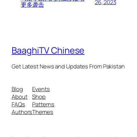
26, 2023
更多袭击
BaaghiTV Chinese
Get Latest News and Updates From Pakistan
Blog
Events
About
Shop
FAQs
Patterns
Authors
Themes