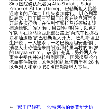
Sina 医院确认死者为 Atta Shalabi、Sidqi
Zakarneh 和 Tariq Damej。 巴勒斯坦人抬着
遇难者的尸体走上街头参加葬礼。 以色列军
队表示，已于周三至周四连夜在约旦河西岸
开展多项行动，在伯利恒和拉马拉等城市逮
捕通缉犯。 军方称，周四晚些时候，以色列
军队向在拉马拉西北部公路上“向汽车投掷石
块和油漆瓶”的巴勒斯坦人开火。 巴勒斯坦卫
生部说，一人被杀，一名巴勒斯坦安全部门
消息人士称他是来自附近贝特里马村的 16 岁
的 Deyaa Erhimi。 该部补充说，另外两人在
事件中受伤并被转移到医院。 国际报警 今年
流血事件激增，以色列和约旦河西岸有 26 名
以色列人和至少 150 名巴勒斯坦人丧生。
←
“那里已经死
沙特阿拉伯签署华为协