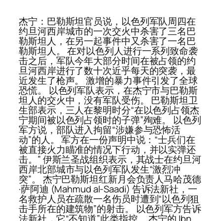
杰宁：巴勒斯坦官员说，以色列军队周四在
约旦河西岸城市的一次交火中杀害了三名巴
勒斯坦人，在另一起事件中又杀害了一名巴
勒斯坦人。 在对以色列人进行一系列致命袭
击之后，军队今年大部分时间在被占领的约
旦河西岸进行了数十次近乎每天的突袭，最
近发生了枪声。 激增的暴力事件引发了全球
恐慌。 以色列军队表示，在杰宁市与巴勒斯
坦人的交火中，没有军队受伤。 巴勒斯坦卫
生部表示，三人在黎明时分“在以色列占领杰
宁期间被以色列占领时的子弹”殉难。 以色列
军方说，部队进入拘留“涉嫌参与恐怖活
动”的人。 军方在一份声明中说：“士兵们在
被直接火力瞄准的情况下行动，并以实弹还
击。” 伊斯兰圣战组织表示，其战士在约旦河
西岸北部城市与以色列军队发生“激烈冲
突”。 杰宁巴勒斯坦红新月会负责人马哈茂德
·萨阿迪 (Mahmud al-Saadi) 告诉法新社，一
名救护人员在疏散一名伤员时遭到“以色列狙
击手所在的建筑物”的射击。 以色列军方告诉
法新社，它“不知道”此类指控。 杰宁的 Ibn