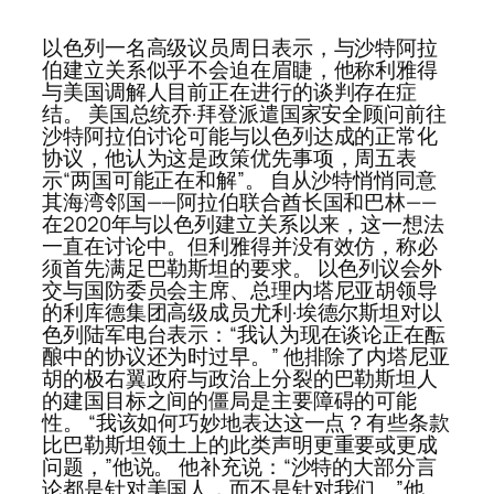
以色列一名高级议员周日表示，与沙特阿拉
伯建立关系似乎不会迫在眉睫，他称利雅得
与美国调解人目前正在进行的谈判存在症
结。 美国总统乔·拜登派遣国家安全顾问前往
沙特阿拉伯讨论可能与以色列达成的正常化
协议，他认为这是政策优先事项，周五表
示“两国可能正在和解”。 自从沙特悄悄同意
其海湾邻国——阿拉伯联合酋长国和巴林——
在2020年与以色列建立关系以来，这一想法
一直在讨论中。但利雅得并没有效仿，称必
须首先满足巴勒斯坦的要求。 以色列议会外
交与国防委员会主席、总理内塔尼亚胡领导
的利库德集团高级成员尤利·埃德尔斯坦对以
色列陆军电台表示：“我认为现在谈论正在酝
酿中的协议还为时过早。” 他排除了内塔尼亚
胡的极右翼政府与政治上分裂的巴勒斯坦人
的建国目标之间的僵局是主要障碍的可能
性。 “我该如何巧妙地表达这一点？有些条款
比巴勒斯坦领土上的此类声明更重要或更成
问题，”他说。 他补充说：“沙特的大部分言
论都是针对美国人，而不是针对我们。”他