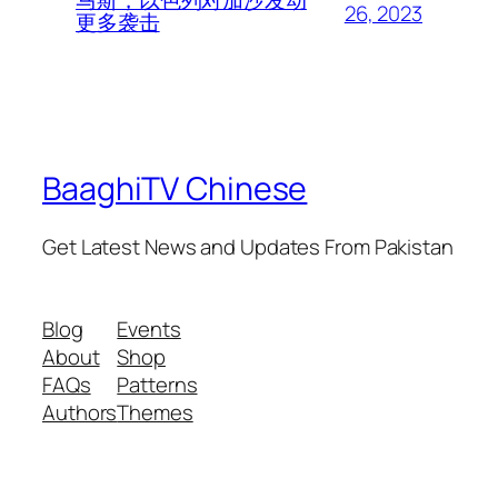
26, 2023
更多袭击
BaaghiTV Chinese
Get Latest News and Updates From Pakistan
Blog
Events
About
Shop
FAQs
Patterns
Authors
Themes