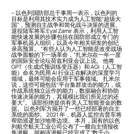
– 以色列国防部总干事周一表示，以色列的
目标是利用其技术实力成为人工智能“超级大
国”，预测自主战争和简化战斗决策的进展。
退役陆军将军 Eyal Zamir 表示，利用人工智
能快速发展的步骤包括在国防部成立专门的
军事机器人组织，以及今年相关研发的创纪
录高预算。 “有些人认为人工智能是改变战场
战争面貌的下一场革命，”扎米尔在一年一度
的国际安全论坛荷兹利亚会议上说。 他将
GPT（生成式预训练变压器）和 AGI（人工智
能）命名为民用 AI 行业正在解决的深度学习
领域，最终可能会应用于军事领域。 扎米尔
说，这些可能包括“平台集群攻击的能力，或
作战系统独立运作的能力，数据融合和协助
快速决策的能力，其规模比我们所见过的还
要大”。 该部拒绝提供有关人工智能资金的数
据。 以色列军方揭开了一些已经部署的自主
系统的面纱。 2021 年，机器人监控吉普车将
帮助巡逻加沙地带边境。 本月，国有的以色
列航空航天工业公司公布了一艘自主情报收
集潜艇，据称该潜艇已经完成了“数千小