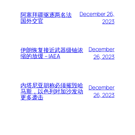
December 26,
阿塞拜疆驱逐两名法
国外交官
2023
December
伊朗恢复接近武器级铀浓
缩的放缓 – IAEA
26, 2023
内塔尼亚胡称必须摧毁哈
December
马斯，以色列对加沙发动
26, 2023
更多袭击