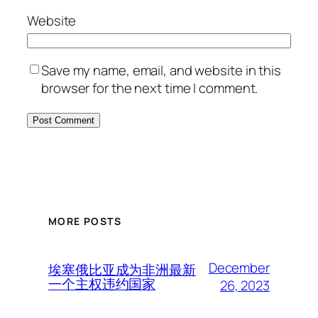
Website
Save my name, email, and website in this
browser for the next time I comment.
MORE POSTS
December
埃塞俄比亚成为非洲最新
一个主权违约国家
26, 2023