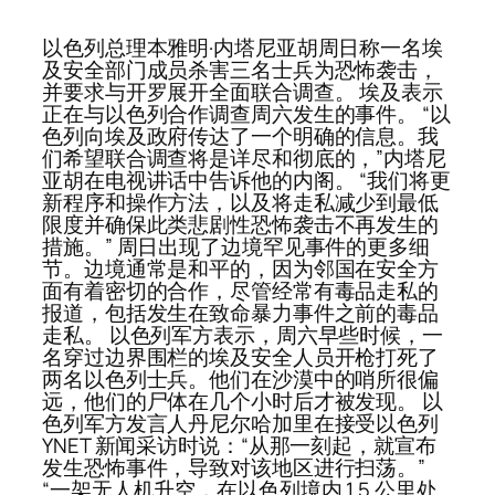
以色列总理本雅明·内塔尼亚胡周日称一名埃
及安全部门成员杀害三名士兵为恐怖袭击，
并要求与开罗展开全面联合调查。 埃及表示
正在与以色列合作调查周六发生的事件。 “以
色列向埃及政府传达了一个明确的信息。我
们希望联合调查将是详尽和彻底的，”内塔尼
亚胡在电视讲话中告诉他的内阁。 “我们将更
新程序和操作方法，以及将走私减少到最低
限度并确保此类悲剧性恐怖袭击不再发生的
措施。” 周日出现了边境罕见事件的更多细
节。边境通常是和平的，因为邻国在安全方
面有着密切的合作，尽管经常有毒品走私的
报道，包括发生在致命暴力事件之前的毒品
走私。 以色列军方表示，周六早些时候，一
名穿过边界围栏的埃及安全人员开枪打死了
两名以色列士兵。他们在沙漠中的哨所很偏
远，他们的尸体在几个小时后才被发现。 以
色列军方发言人丹尼尔哈加里在接受以色列
YNET 新闻采访时说：“从那一刻起，就宣布
发生恐怖事件，导致对该地区进行扫荡。”
“一架无人机升空，在以色列境内 1.5 公里处