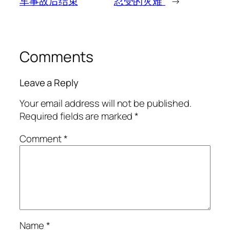
车事故后结束
忍受的灾难”
→
Comments
Leave a Reply
Your email address will not be published.
Required fields are marked
*
Comment
*
Name
*