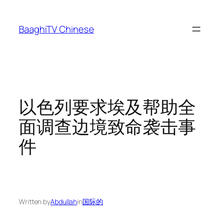
Skip
to
BaaghiTV Chinese
content
以色列要求埃及帮助全
面调查边境致命袭击事
件
Written by
Abdullah
in
国际的