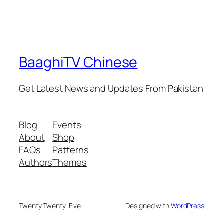
BaaghiTV Chinese
Get Latest News and Updates From Pakistan
Blog
Events
About
Shop
FAQs
Patterns
Authors
Themes
Twenty Twenty-Five
Designed with
WordPress