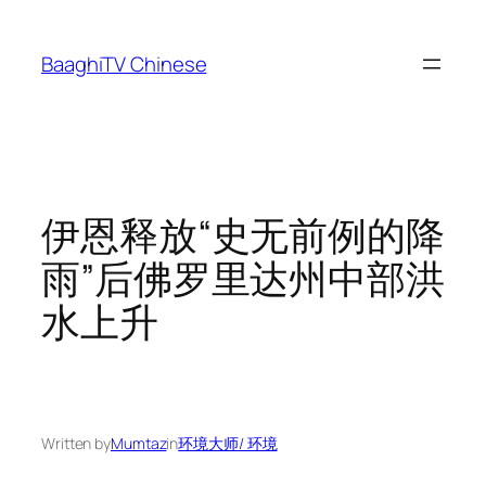
Skip
to
BaaghiTV Chinese
content
伊恩释放“史无前例的降
雨”后佛罗里达州中部洪
水上升
Written by
Mumtaz
in
环境大师/ 环境