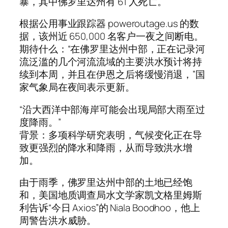
暴，其中佛罗里达州有 61 人死亡。
根据公用事业跟踪器 poweroutage.us 的数
据，该州近 650,000 名客户一夜之间断电。
期待什么：“在佛罗里达州中部，正在记录河
流泛滥的几个河流流域的主要洪水预计将持
续到本周，并且在伊恩之后将缓慢消退，”国
家气象局在夜间表示更新。
“沿大西洋中部海岸可能会出现局部大雨至过
度降雨。”
背景：多项科学研究表明，气候变化正在导
致更强烈的降水和降雨，从而导致洪水增
加。
由于雨季，佛罗里达州中部的土地已经饱
和，美国地质调查局水文学家凯文格里姆斯
利告诉“今日 Axios”的 Niala Boodhoo，他上
周警告洪水威胁。