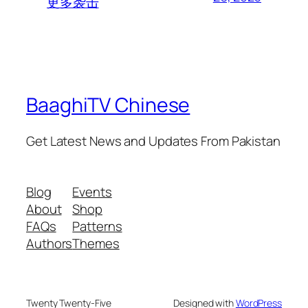
更多袭击
BaaghiTV Chinese
Get Latest News and Updates From Pakistan
Blog
Events
About
Shop
FAQs
Patterns
Authors
Themes
Twenty Twenty-Five
Designed with
WordPress