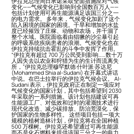
伊拉克总理周日承诺采取全面措施应对气候
变化——气候变化已影响到全国数百万人——
包括计划使用可再生能源满足该国三分之一
的电力需求。 多年来，气候变化加剧了这个
陷入困境的国家的困境。干旱和增加的水盐
度已经摧毁了庄稼、动物和农场，并干涸了
整个水域。医院面临着由猖獗的沙尘暴引起
的呼吸系统疾病患者的浪潮。气候变化也在
伊拉克持续抗击霍乱的斗争中发挥了作用。
“伊拉克有超过 700 万公民受到影响……数十万
人因失去以农业和狩猎为生的生计而流离失
所，”伊拉克总理穆罕默德·什叶派·苏达尼
(Mohammed Shia al-Sudani) 在开幕式讲话
中说。在巴士拉举行的伊拉克气候会议。 Al-
Sudani 表示，伊拉克政府正在制定一项应对
气候变化的国家计划，其中包括希望到 2030
年采取的一系列措施。该计划包括建设可再
生能源工厂、对低效和过时的灌溉技术进行
现代化改造、减少碳排放、防治荒漠化，保
护国家的生物多样性。 这些项目包括一项大
规模的植树造林计划，伊拉克将在全国种植
500 万棵树。伊拉克还希望通过可再生能源
而不是化石燃料来提供该国三分之一的电力