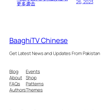
26, 2023
更多袭击
BaaghiTV Chinese
Get Latest News and Updates From Pakistan
Blog
Events
About
Shop
FAQs
Patterns
Authors
Themes