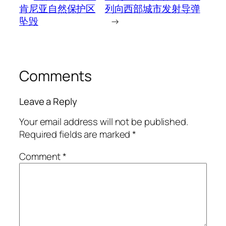
肯尼亚自然保护区
列向西部城市发射导弹
坠毁
→
Comments
Leave a Reply
Your email address will not be published.
Required fields are marked
*
Comment
*