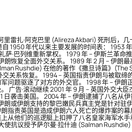
扎·阿克巴里 (Alireza Akbari) 死
 1950 年代以来主要发展的时间表： 1953 
·巴列维重新掌权。 1979 年 – 伊斯兰革命推
全面外交关系。 1989 年 2 月 – 伊朗最高领袖 Aya
 Rushdie) 在他的著作《撒旦诗篇》(The Sa
 部分外交关系恢复。 1994 – 英国指责伊朗与
驱逐了对方的外交官。 1998 年 – 伊朗正式
·滚动继续 2001 年 9 月 – 英国外交大臣
年 11 日袭击美国。 2004 年 – 伊朗逮捕了
据表明伊朗或伊朗支持的黎巴嫩民兵真主党是针对
责英国是造成伊朗六人死亡的爆炸案的幕后黑手。伦
道上从他们的巡逻艇上扣押了八名皇家海军水手
国大使抗议授予萨尔曼·拉什迪 (Salman Rushdi