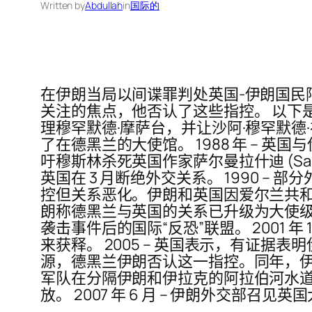
Written by
Abdullah
in
国际的
在伊朗当局以间谍罪判处英国-伊朗国民阿里雷
关注的焦点，他否认了这些指控。 以下是自
理穆罕默德·摩萨台，并让沙阿·穆罕默德·礼萨
了在德黑兰的大使馆。 1988 年 – 英国与伊朗恢复
吁穆斯林杀死英国作家萨尔曼拉什迪 (Salman
英国在 3 月断绝外交关系。 1990 –
控但关系恶化。伊朗和英国因爱尔兰共和军问题
朗称德黑兰与英国的关系已升级为大使级。 广告
袭击事件后的国际“反恐”联盟。 2001 
来获释。 2005 – 英国表示，有证
源，德黑兰伊朗否认这一指控。同年，伊朗指
军队在分隔伊朗和伊拉克的阿拉伯河水
放。 2007 年 6 月 – 伊朗外交部召见英