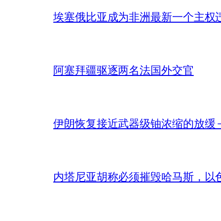
埃塞俄比亚成为非洲最新一个主权
阿塞拜疆驱逐两名法国外交官
伊朗恢复接近武器级铀浓缩的放缓 – 
内塔尼亚胡称必须摧毁哈马斯，以