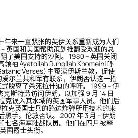
刑后，几十年来一直紧张的英伊关系重新成为人们
年 – 英国和美国帮助策划推翻受欢迎的总
翻了美国支持的沙阿。 1980 – 英国关闭
tollah Ruhollah Khomeini 呼
tanic Verses) 中亵渎伊斯兰教，促使
被取缔的爱尔兰共和军有联系，伊朗否认这一指
脱离了杀死拉什迪的呼吁。 1999 – 伊
杰克斯特劳访问伊朗，以加强 9 月 14 日
八名从伊拉克误入其水域的英国军事人员。他们后
驻伊拉克英国士兵的路边炸弹所用技术的来
敦否认。 2007 年 3 月 – 伊朗
和七名海军陆战队员。他们在四月被释
e) 英国爵士头衔。