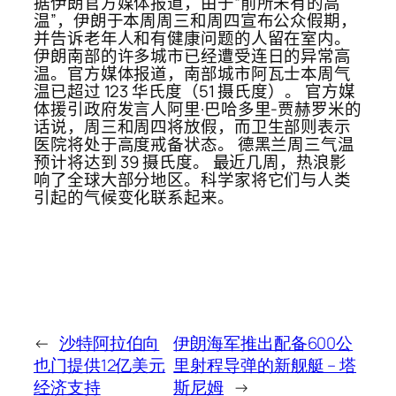
据伊朗官方媒体报道，由于“前所未有的高
温”，伊朗于本周周三和周四宣布公众假期，
并告诉老年人和有健康问题的人留在室内。
伊朗南部的许多城市已经遭受连日的异常高
温。官方媒体报道，南部城市阿瓦士本周气
温已超过 123 华氏度（51 摄氏度）。 官方媒
体援引政府发言人阿里·巴哈多里-贾赫罗米的
话说，周三和周四将放假，而卫生部则表示
医院将处于高度戒备状态。 德黑兰周三气温
预计将达到 39 摄氏度。 最近几周，热浪影
响了全球大部分地区。科学家将它们与人类
引起的气候变化联系起来。
←
沙特阿拉伯向
伊朗海军推出配备600公
也门提供12亿美元
里射程导弹的新舰艇 – 塔
经济支持
斯尼姆
→