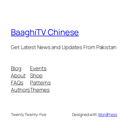
BaaghiTV Chinese
Get Latest News and Updates From Pakistan
Blog
Events
About
Shop
FAQs
Patterns
Authors
Themes
Twenty Twenty-Five
Designed with
WordPress