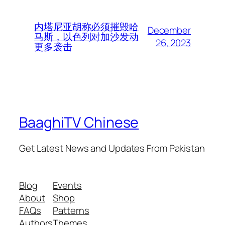
内塔尼亚胡称必须摧毁哈
December
马斯，以色列对加沙发动
26, 2023
更多袭击
BaaghiTV Chinese
Get Latest News and Updates From Pakistan
Blog
Events
About
Shop
FAQs
Patterns
Authors
Themes