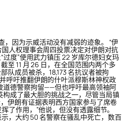
，因为示威活动没有减弱的迹象。 “伊
合国人权理事会周四投票决定对伊朗对抗
过度”使用武力镇压 22 岁库尔德妇女玛
截至 11 月 26 日，在全国范围内两个多
部队成员被杀，18,173 名抗议者被拘
，并呼吁推翻伊朗的什叶派穆斯林神权政
被道德警察拘留——但也呼吁最高领袖阿
精英构成了最大胆的挑战之一，尽管当局镇
示，伊朗有证据表明西方国家参与了席卷
发挥了作用，”他说，但没有透露细节。
) 表示，大约 50 名警察在骚乱中死亡，数百