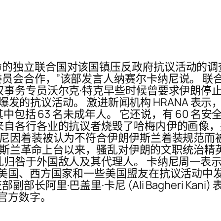
的独立联合国对该国镇压反政府抗议活动的调查
员会合作，”该部发言人纳赛尔卡纳尼说。 联
事务专员沃尔克·特克早些时候曾要求伊朗停止“
后爆发的抗议活动。 激进新闻机构 HRANA 表示，
包括 63 名未成年人。 它还说，有 60 名安全
来自各行各业的抗议者烧毁了哈梅内伊的画像
米尼因着装被认为不符合伊朗伊斯兰着装规范而
 年伊斯兰革命上台以来，骚乱对伊朗的文职统治
乱归咎于外国敌人及其代理人。 卡纳尼周一表
明美国、西方国家和一些美国盟友在抗议活动中
阿里·巴盖里·卡尼 (Ali Bagheri Kani
官方数字。