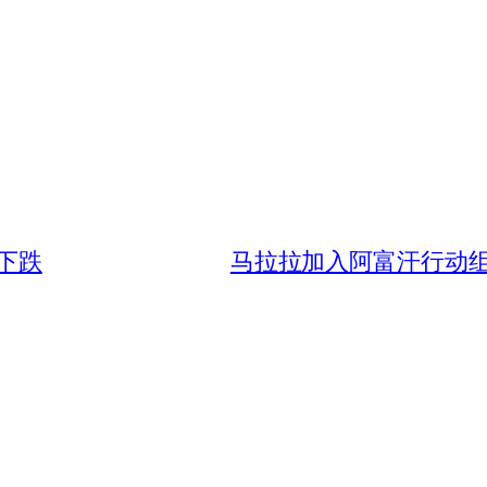
而下跌
马拉拉加入阿富汗行动