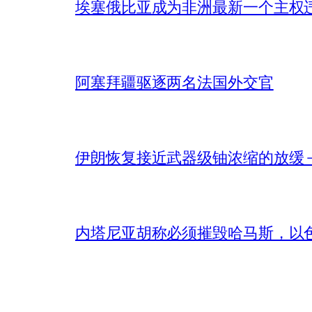
埃塞俄比亚成为非洲最新一个主权
阿塞拜疆驱逐两名法国外交官
伊朗恢复接近武器级铀浓缩的放缓 – 
内塔尼亚胡称必须摧毁哈马斯，以