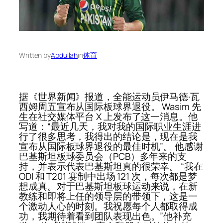
Written by
Abdullah
in
体育
据《世界新闻》报道，全能运动员伊马德·瓦
西姆周五宣布从国际板球界退役。 Wasim 先
生在社交媒体平台 X 上发布了这一消息。他
写道：“最近几天，我对我的国际职业生涯进
行了很多思考，我得出的结论是，现在是我
宣布从国际板球界退役的最佳时机”。 他感谢
巴基斯坦板球委员会（PCB）多年来的支
持，并表示代表巴基斯坦真的很荣幸。 “我在
ODI 和 T201 赛制中出场 121 次，每次都是梦
想成真。对于巴基斯坦板球运动来说，在新
教练和即将上任的领导层的带领下，这是一
个激动人心的时刻。我祝愿每个人都取得成
功，我期待着看到团队表现出色。”他补充