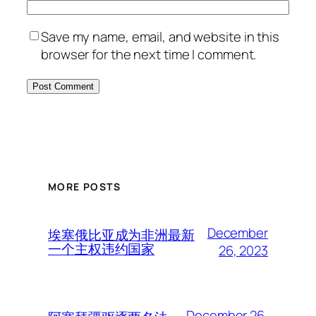
Save my name, email, and website in this
browser for the next time I comment.
MORE POSTS
December
埃塞俄比亚成为非洲最新
一个主权违约国家
26, 2023
December 26,