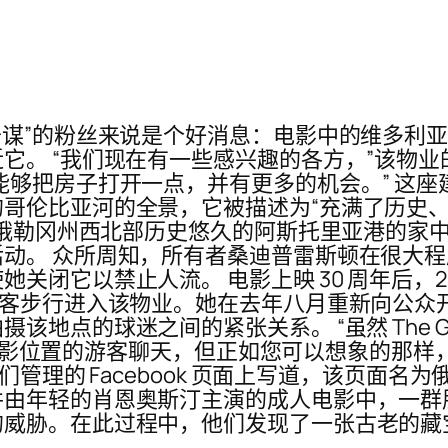
奇谋”的粉丝来说是个好消息：电影中的维多利
它。 “我们现在有一些感兴趣的各方，”该物业
都希望能够把房子打开一点，并有更多的机会。” 这座建于 1
哥伦比亚河的全景，它被描述为“充满了历史、
于俄勒冈州西北部历史悠久的阿斯托里亚港的家中。
动。 众所周知，所有者桑迪普雷斯顿在很大
它以禁止人流。 电影上映 30 周年后，2015
游客步行进入该物业。她在去年八月重新向公众
地点的球迷之间的紧张关系。 “虽然 The Go
 观看电影位置的游客聊天，但正如您可以想象的
管理的 Facebook 页面上写道，该页面名为俄勒
并由年轻的肖恩奥斯汀主演的成人电影中，一群
的威胁。在此过程中，他们发现了一张古老的藏