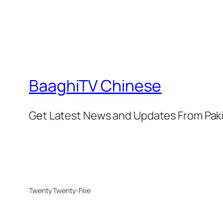
BaaghiTV Chinese
Get Latest News and Updates From Pak
Twenty Twenty-Five