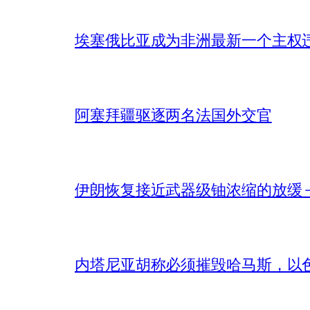
埃塞俄比亚成为非洲最新一个主权
阿塞拜疆驱逐两名法国外交官
伊朗恢复接近武器级铀浓缩的放缓 – 
内塔尼亚胡称必须摧毁哈马斯，以