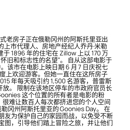
亚式老房子正在俄勒冈州的阿斯托里亚出
的上市代理人、房地产经纪人乔丹·米勒
896 年的住宅在 Zillow 上以 170 万
怀旧和标志性的名望”。 自从这部电影于
该市在电影上映日期 6 月 7 日庆祝七
程度上欢迎游客。但她一直住在这所房子
 年每天吸引约 1,500 名游客，普雷斯
开放。 限制在该地区停车的市政府官员长
onies 这个位置的所有者是电影的粉
那样，很难让数百人每次都挤进您的个人空间
冈州阿斯托里亚的 Goonies Day。 在
朋友为保护自己的家园而战，以免受不断
宝图，引导他们踏上冒险之旅，并让他们