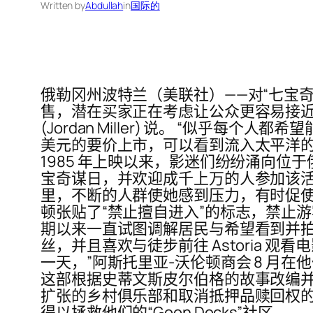
Written by
Abdullah
in
国际的
俄勒冈州波特兰（美联社）——对“七宝
售，潜在买家正在考虑让公众更容易接近
(Jordan Miller) 说。 “似乎每个人
美元的要价上市，可以看到流入太平洋的
1985 年上映以来，影迷们纷纷涌向位
宝奇谋日，并欢迎成千上万的人参加该活
里，不断的人群使她感到压力，有时促使她关闭
顿张贴了“禁止擅自进入”的标志，禁止
期以来一直试图调解居民与希望看到并拍摄该
丝，并且喜欢与徒步前往 Astoria
一天，”阿斯托里亚-沃伦顿商会 8 月在他们
这部根据史蒂文斯皮尔伯格的故事改编
扩张的乡村俱乐部和取消抵押品赎回权
得以拯救他们的“Goon Docks”社区。