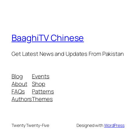
BaaghiTV Chinese
Get Latest News and Updates From Pakistan
Blog
Events
About
Shop
FAQs
Patterns
Authors
Themes
Twenty Twenty-Five
Designed with
WordPress