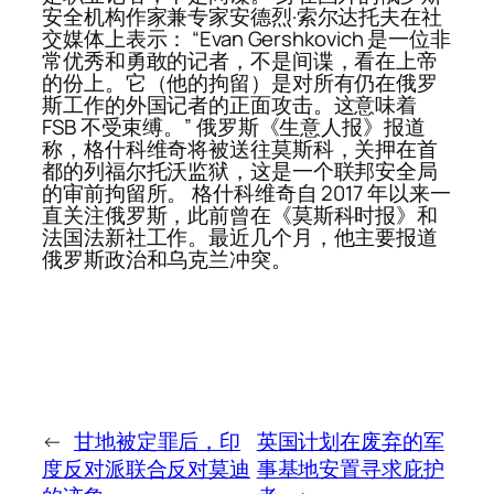
安全机构作家兼专家安德烈·索尔达托夫在社
交媒体上表示： “Evan Gershkovich 是一位非
常优秀和勇敢的记者，不是间谍，看在上帝
的份上。它（他的拘留）是对所有仍在俄罗
斯工作的外国记者的正面攻击。这意味着
FSB 不受束缚。” 俄罗斯《生意人报》报道
称，格什科维奇将被送往莫斯科，关押在首
都的列福尔托沃监狱，这是一个联邦安全局
的审前拘留所。 格什科维奇自 2017 年以来一
直关注俄罗斯，此前曾在《莫斯科时报》和
法国法新社工作。最近几个月，他主要报道
俄罗斯政治和乌克兰冲突。
←
甘地被定罪后，印
英国计划在废弃的军
度反对派联合反对莫迪
事基地安置寻求庇护