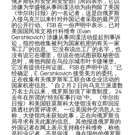
俄罗斯联邦安全局安全部门周四表示，它以
涉嫌为华盛顿从事间谍活动为由拘留了美国
《华尔街日报》的一名记者，这是自俄罗斯
入侵乌克兰以来针对外国记者采取的最严厉
的公开行动。 FSB 在一份声明中表示，已对
美国国民埃文·格什科维奇 (Evan
Gershkovich) 涉嫌从事间谍活动提起刑事诉
讼，指控他收集被列为国家机密的有关一家
军工厂的信息。 它没有说出工厂的名字，也
没有说它在哪里，但说在他试图获取秘密信
息时，将他拘留在乌拉尔城市叶卡捷琳堡。
它没有提供任何证据。 FSB 在声明中说：“已
经确定，E. Gershkovich 接受美方的委托，
正在收集有关俄​​罗斯军工联合体企业活动的
国家机密信息。” 自 2 月 2 日向乌克兰派遣数
万名士兵以来，俄罗斯加强了审查制度。 24
去年在所谓的“特别军事行动”中。 《华尔街
日报》和美国驻莫斯科大使馆没有立即回应
路透社的置评请求。 一位美国外交消息人士
称，大使馆尚未获知此事，正在向俄罗斯当
局寻求有关此案的信息。 其他报道俄罗斯的
外国记者在网上表示支持格什科维奇，称他
是职业记者，不是间谍。 身在国外的俄罗斯