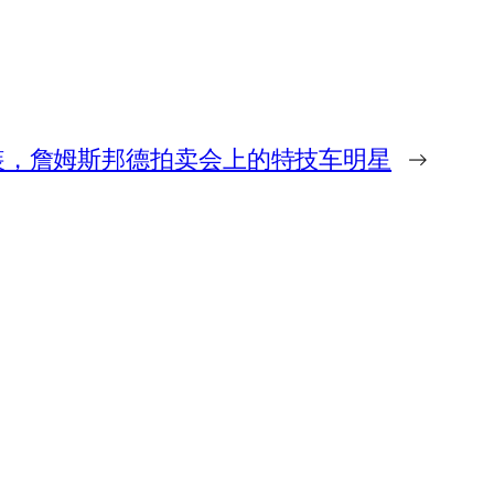
装，詹姆斯邦德拍卖会上的特技车明星
→