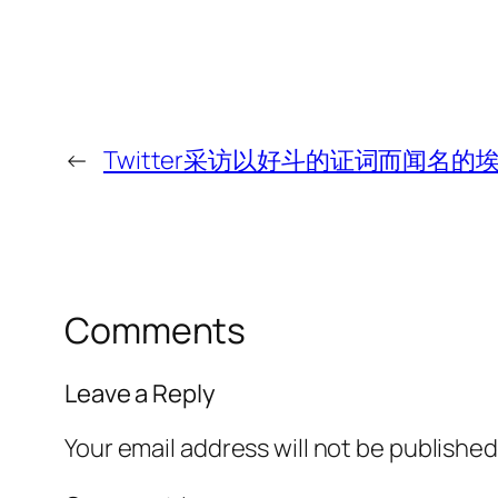
←
Twitter采访以好斗的证词而闻名的
Comments
Leave a Reply
Your email address will not be published