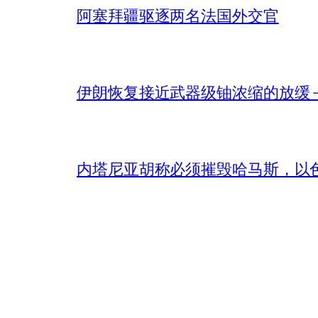
阿塞拜疆驱逐两名法国外交官
伊朗恢复接近武器级铀浓缩的放缓 – 
内塔尼亚胡称必须摧毁哈马斯，以