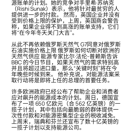
源账单的计划。她的竞争对手里希·苏纳克
（Rishi Sunak）表示，他将针对最贫穷的人
提供进一步的付款。 然而，英国企业并没有
受到价格上限的保护，上周，英国商会警告
称，如果企业得不到高涨的账单支持，它们
将“在今年冬天关门大吉”。
从此不再依赖俄罗斯天然气 G7同意对俄罗斯
石油实施价格上限 俄罗斯如何切断对欧洲的
天然气供应 能源专家比尔·法伦-普赖斯告诉
BBC 的今日节目，如果天然气的需求特别高
并且将超过进口量，那么“关键时刻”将在今
年晚些时候到来。 他补充说，对能源法案采
取行动将是即将上任的总理的首要任务。
许多欧洲政府已经公布了帮助企业和消费者
应对飙升的能源成本的计划。周日，德国宣
布了一项 650 亿欧元（合 562 亿英镑）的一
揽子计划，其中包括向最脆弱的群体提供一
次性付款和对能源密集型企业的税收减免。
上周末，瑞典和芬兰还宣布了数十亿英镑的
一揽子计划以支持能源公司。