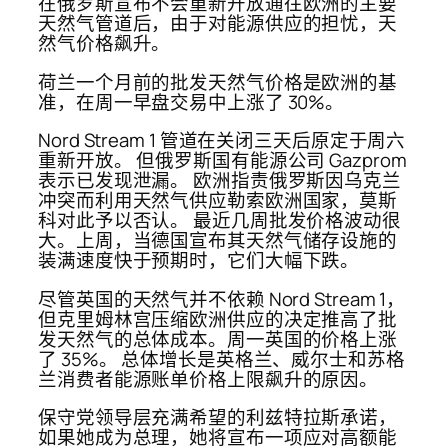
在俄罗斯宣布不会重新开放通往欧洲的主要
天然气管道后，由于对能源供应的担忧，天
然气价格飙升。
荷兰一个月前的批发天然气价格是欧洲的基
准，在周一早盘交易中上涨了 30%。
Nord Stream 1 管道在关闭三天后原定于周六
重新开放。 但俄罗斯国有能源公司 Gazprom
表示已发现泄漏。 欧洲指责俄罗斯因乌克兰
冲突而利用天然气供应勒索欧洲国家，莫斯
科对此予以否认。 最近几周批发价格波动很
大。上周，当德国宣布其天然气储存设施的
装满速度快于预期时，它们大幅下跌。
尽管英国的天然气并不依赖 Nord Stream 1，
但克里姆林宫压缩欧洲供应的决定推高了批
发天然气的总体成本。周一英国的价格上涨
了 35%。 总体增长是英格兰、威尔士和苏格
兰消费者能源账单价格上限飙升的原因。
保守党领导层充满希望的利兹特拉斯承诺，
如果她成为总理，她将宣布一项应对高额能