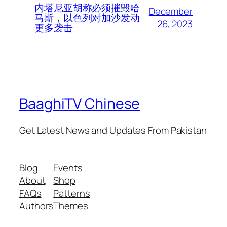
内塔尼亚胡称必须摧毁哈
December
马斯，以色列对加沙发动
26, 2023
更多袭击
BaaghiTV Chinese
Get Latest News and Updates From Pakistan
Blog
Events
About
Shop
FAQs
Patterns
Authors
Themes