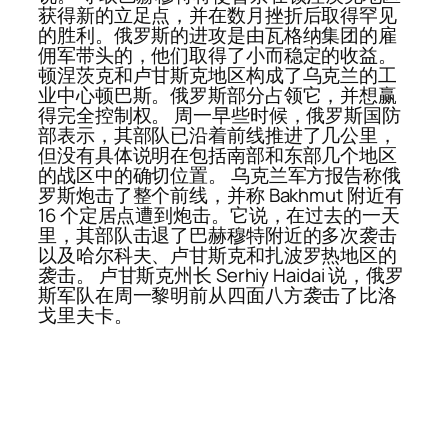
获得新的立足点，并在数月挫折后取得罕见
的胜利。俄罗斯的进攻是由瓦格纳集团的雇
佣军带头的，他们取得了小而稳定的收益。
顿涅茨克和卢甘斯克地区构成了乌克兰的工
业中心顿巴斯。俄罗斯部分占领它，并想赢
得完全控制权。 周一早些时候，俄罗斯国防
部表示，其部队已沿着前线推进了几公里，
但没有具体说明在包括南部和东部几个地区
的战区中的确切位置。 乌克兰军方报告称俄
罗斯炮击了整个前线，并称 Bakhmut 附近有
16 个定居点遭到炮击。它说，在过去的一天
里，其部队击退了巴赫穆特附近的多次袭击
以及哈尔科夫、卢甘斯克和扎波罗热地区的
袭击。 卢甘斯克州长 Serhiy Haidai 说，俄罗
斯军队在周一黎明前从四面八方袭击了比洛
戈里夫卡。