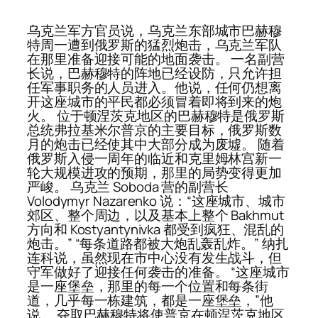
乌克兰军方官员说，乌克兰东部城市巴赫穆
特周一遭到俄罗斯的猛烈炮击，乌克兰军队
在那里准备迎接可能的地面袭击。 一名副营
长说，巴赫穆特的阵地已经设防，只允许担
任军事职务的人员进入。他说，任何仍想离
开这座城市的平民都必须冒着即将到来的炮
火。 位于顿涅茨克地区的巴赫穆特是俄罗斯
总统弗拉基米尔普京的主要目标，俄罗斯数
月的炮击已经使其中大部分成为废墟。 随着
俄罗斯入侵一周年的临近和克里姆林宫新一
轮大规模进攻的预期，那里的局势变得更加
严峻。 乌克兰 Soboda 营的副营长
Volodymyr Nazarenko 说：“这座城市、城市
郊区、整个周边，以及基本上整个 Bakhmut
方向和 Kostyantynivka 都受到疯狂、混乱的
炮击。” “每条道路都被大炮乱轰乱炸。” 纳扎
连科说，虽然现在市中心没有发生战斗，但
守军做好了迎接任何袭击的准备。 “这座城市
是一座堡垒，那里的每一个位置和每条街
道，几乎每一栋建筑，都是一座堡垒，”他
说。 夺取巴赫穆特将使普京在顿涅茨克地区