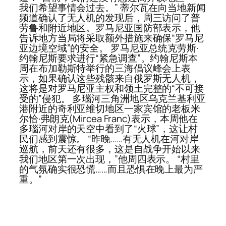
我们希望事情会过去。” 蒂尔瓦在向当地新闻
频道确认了无人机的发现后，周三访问了普
劳鲁和附近地区。罗马尼亚国防部表示，他
告诉地方当局将采取额外措施来确保“罗马尼
亚边境空域”的安全。 罗马尼亚总统克劳斯·
约翰尼斯要求进行“紧急调查”。约翰尼斯本
周在布加勒斯特举行的三海倡议峰会上表
示，如果确认这些残骸来自俄罗斯无人机，
这将是对罗马尼亚主权和领土完整的“不可接
受的”侵犯。 多瑙河三角洲地区乌克兰基利亚
港附近的奇利亚维切地区一家宾馆的老板米
尔恰·弗朗克(Mircea Franc)表示，本周他在
多瑙河对岸的天空中看到了“火球”，这让村
民们感到震惊。 “昨晚……有无人机在河对岸
巡航，前天还有很多，这是自战争开始以来
我们地区第一次出现，”他周四表示。 “村里
的气氛确实很恐慌……而且恐惧在晚上最为严
重。”