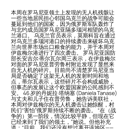
本周在罗马尼亚领土上发现的无人机残骸让
一些当地居民担心邻国乌克兰的战争可能会
蔓延到他们的国家，因为俄罗斯军队轰炸了
与北约成员国罗马尼亚隔多瑙河相望的乌克
兰港口。 乌克兰官员表示，莫斯科旨在通过
对乌克兰多瑙河港口的持续袭击来破坏乌克
兰向世界市场出口粮食的能力，并于本周对
伊兹梅尔港进行了四次袭击。 罗马尼亚国防
部长安吉尔·蒂尔瓦尔周三表示，在伊兹梅尔
对面的罗马尼亚普劳鲁村附近发现了显然来
自无人机的碎片。目前尚不清楚罗马尼亚当
局是否确定了这架无人机的发射时间和地
点，蒂尔瓦表示，这些碎片不会构成威胁，
但事态的发展让这个欧盟国家的公民感到不
安。 46 岁的丹妮拉·塔纳塞 (Daniela Tanase)
与丈夫和儿子住在普劳鲁，她告诉美联社，
本周对伊兹梅尔的无人机袭击让她惊醒，村
民们“害怕”俄罗斯持续不断的袭击。 “在（战
争的）第一阶段，情况比较平静，但现在它
已经来到了我们的领土，”她说。但他补充
道：“目前，我们还没有想过离开该地区——