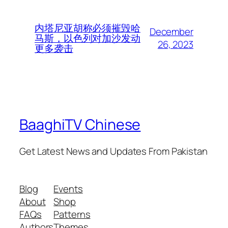
内塔尼亚胡称必须摧毁哈
December
马斯，以色列对加沙发动
26, 2023
更多袭击
BaaghiTV Chinese
Get Latest News and Updates From Pakistan
Blog
Events
About
Shop
FAQs
Patterns
Authors
Themes