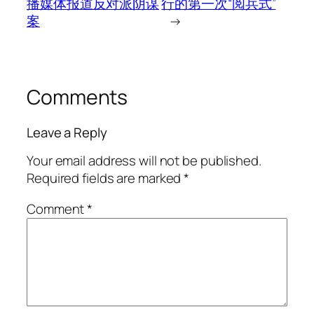
播媒体报道反对派阴谋
行的第一次“阅兵式”
案
→
Comments
Leave a Reply
Your email address will not be published.
Required fields are marked
*
Comment
*