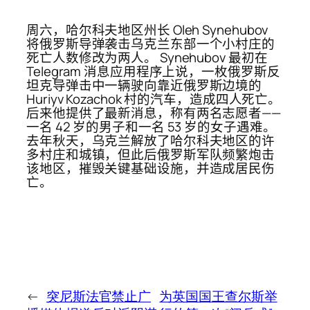
周六，哈尔科夫地区州长 Oleh Synehubov
将俄罗斯导弹袭击乌克兰东部一个小村庄的
死亡人数修改为两人。 Synehubov 最初在
Telegram 消息应用程序上说，一枚俄罗斯反
坦克导弹击中一辆驶向靠近俄罗斯边境的
Huriyv Kozachok 村的汽车，造成四人死亡。
后来他提供了最新消息，称有两名志愿者——
一名 42 岁的男子和一名 53 岁的女子遇难。
去年秋天，乌克兰解放了哈尔科夫地区的许
多村庄和城镇，但此后俄罗斯军队频繁炮击
该地区，摧毁关键基础设施，并造成居民伤
亡。
←
突尼斯法官禁止广
为英国国王查尔斯举