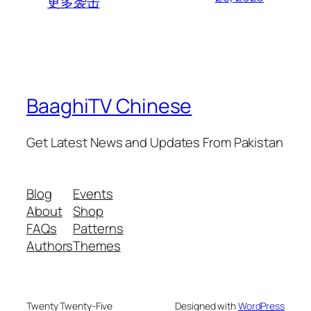
更多袭击
BaaghiTV Chinese
Get Latest News and Updates From Pakistan
Blog
Events
About
Shop
FAQs
Patterns
Authors
Themes
Twenty Twenty-Five
Designed with
WordPress