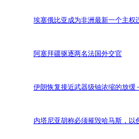
埃塞俄比亚成为非洲最新一个主权
阿塞拜疆驱逐两名法国外交官
伊朗恢复接近武器级铀浓缩的放缓 – 
内塔尼亚胡称必须摧毁哈马斯，以