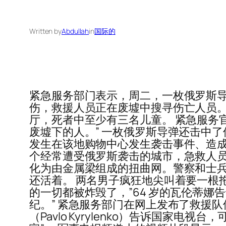
Written by
Abdullah
in
国际的
紧急服务部门表示，周二，一枚俄罗斯导弹
伤，救援人员正在废墟中搜寻伤亡人员。
厅，死者中至少有三名儿童。 紧急服务官员
废墟下的人。” 一枚俄罗斯导弹还击中了
发生在该地购物中心发生袭击事件、造成
个经常遭受俄罗斯袭击的城市，急救人员
化为由金属梁组成的扭曲网。警察和士
还活着。 两名男子疯狂地尖叫着要一根
的一切都被炸毁了，”64 岁的瓦伦蒂娜
纪。” 紧急服务部门在网上发布了救援
（Pavlo Kyrylenko）告诉国