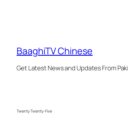
BaaghiTV Chinese
Get Latest News and Updates From Pak
Twenty Twenty-Five