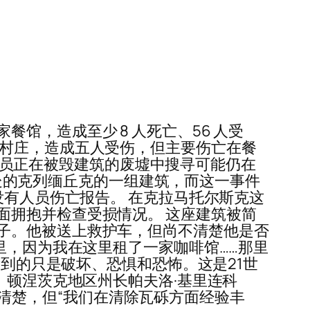
馆，造成至少 8 人死亡、56 人受
个村庄，造成五人受伤，但主要伤亡在餐
援人员正在被毁建筑的废墟中搜寻可能仍在
里）处的克列缅丘克的一组建筑，而这一事件
没有人员伤亡报告。 在克拉马托尔斯克这
面拥抱并检查受损情况。 这座建筑被简
子。他被送上救护车，但尚不清楚他是否
里，因为我在这里租了一家咖啡馆……那里
看到的只是破坏、恐惧和恐怖。这是21世
 顿涅茨克地区州长帕夫洛·基里连科
尚不清楚，但“我们在清除瓦砾方面经验丰