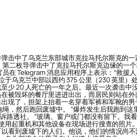
击中了乌克兰东部城市克拉马托尔斯克的一家餐
 第二枚导弹击中了克拉马托尔斯克边缘的一
在 Telegram 消息应用程序上表示：“救
位于乌克兰中部以西约 375 公里（230 英
至少 20 人死亡的一年之后。最近一次袭击中
在被毁坏的餐厅里进进出出，而居民则站在外
兵出现了，担架上抬着一名穿着军裤和军靴的男
拖绳，然后跑回废墟中。 “爆炸发生后我跑到这
告诉路透社。 “玻璃、窗户或门都没有留下。我
队使用起重机和其他设备在现场进行搜查的照片。
家电视台，可以看到废墟下的人们。他说，他们的情况