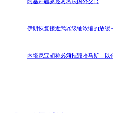
阿塞拜疆驱逐两名法国外交官
伊朗恢复接近武器级铀浓缩的放缓 – 
内塔尼亚胡称必须摧毁哈马斯，以