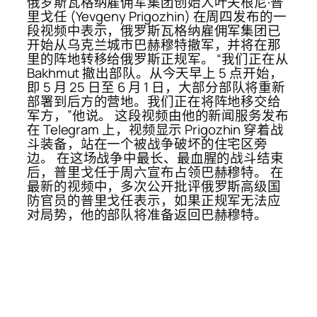
俄罗斯瓦格纳雇佣军集团创始人叶夫根尼·普
里戈任 (Yevgeny Prigozhin) 在周四发布的一
段视频中表示，俄罗斯瓦格纳雇佣军集团已
开始从乌克兰城市巴赫穆特撤军，并将在那
里的阵地转移给俄罗斯正规军。 “我们正在从
Bakhmut 撤出部队。从今天早上 5 点开始，
即 5 月 25 日至 6 月 1 日，大部分部队将重新
部署到后方的营地。我们正在将阵地移交给
军方，”他说。 这段视频由他的新闻服务发布
在 Telegram 上，视频显示 Prigozhin 穿着战
斗装备，站在一个被战争破坏的住宅区旁
边。 在这场战争中最长、最血腥的战斗结束
后，普里戈任于周六宣布占领巴赫穆特。 在
最新的视频中，多次公开批评俄罗斯高级国
防官员的普里戈任表示，如果正规军无法应
对局势，他的部队将准备返回巴赫穆特。