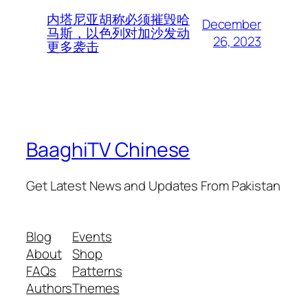
内塔尼亚胡称必须摧毁哈
December
马斯，以色列对加沙发动
26, 2023
更多袭击
BaaghiTV Chinese
Get Latest News and Updates From Pakistan
Blog
Events
About
Shop
FAQs
Patterns
Authors
Themes