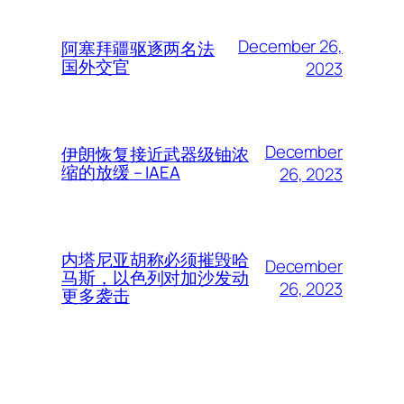
December 26,
阿塞拜疆驱逐两名法
国外交官
2023
December
伊朗恢复接近武器级铀浓
缩的放缓 – IAEA
26, 2023
内塔尼亚胡称必须摧毁哈
December
马斯，以色列对加沙发动
26, 2023
更多袭击