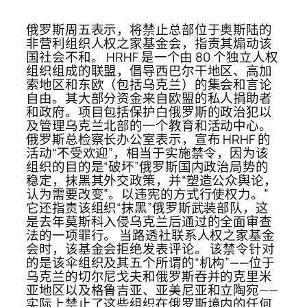
俄罗斯周五表示，将禁止总部位于奥斯陆的
非营利组织人权之家基金会，指责其煽动该
国社会不和。 HRHF 是一个由 80 个独立人权
组织组成的联盟，倡导西巴尔干地区、高加
索地区和东欧（包括乌克兰）的集会和言论
自由。其大部分资金来自欧盟的私人捐助者
和政府。项目包括保护白俄罗斯的政治犯以
及管理乌克兰北部的一个教育和活动中心。
俄罗斯总检察长办公室表示，宣布 HRHF 的
活动“不受欢迎”，相当于实施禁令，因为该
组织的目的是“破坏”俄罗斯国内政治局势的
稳定，抹黑其外交政策，并“塑造公众舆论，
认为需要改变”。以违宪的方式行使权力。”
它还指责该组织“抹黑”俄罗斯武装部队，这
是去年莫斯科入侵乌克兰后通过的全面审查
法的一项罪行。 当路透社联系人权之家基金
会时，该基金会拒绝发表评论。 该禁令针对
的是该伞组织及其五个所谓的“机构”——位于
乌克兰的切尔尼戈夫和俄罗斯吞并的克里米
亚地区以及格鲁吉亚、亚美尼亚和立陶宛——
实际上禁止了这些组织在俄罗斯境内的任何