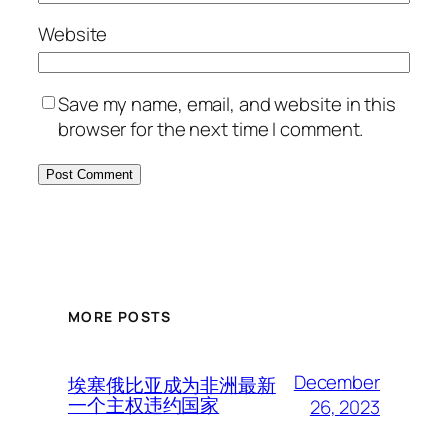
Website
Save my name, email, and website in this
browser for the next time I comment.
MORE POSTS
December
埃塞俄比亚成为非洲最新
一个主权违约国家
26, 2023