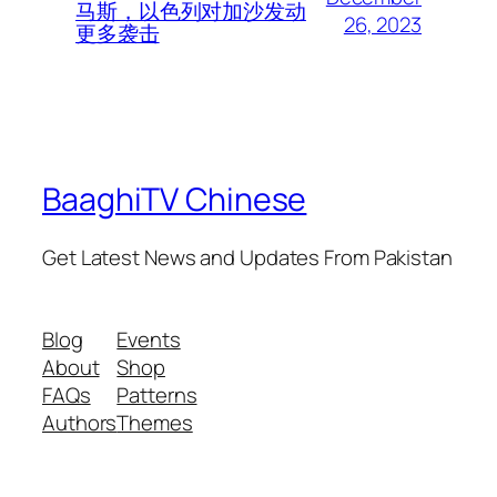
马斯，以色列对加沙发动
26, 2023
更多袭击
BaaghiTV Chinese
Get Latest News and Updates From Pakistan
Blog
Events
About
Shop
FAQs
Patterns
Authors
Themes