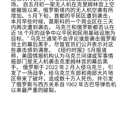
场。 自五月初一架无人机在克里姆林宫上空
被摧毁以来，俄罗斯境内的无人机空袭有所
增加。 5 月下旬，首都的平民区遭到袭击，
本月早些时候，莫斯科的一个商业区在三天
内两次遭到袭击。 乌克兰和俄罗斯都否认在
近 18 个月的战争中以平民和民用基础设施为
目标。” 乌克兰通常不会评论谁是袭击俄罗斯
领土的幕后黑手，尽管官员们公开表示对这
些袭击感到满意。 《纽约时报》5月报道
称，美国情报机构认为乌克兰间谍或军事情
报部门是无人机袭击克里姆林宫的幕后黑
手。 俄罗斯于 2022 年 2 月入侵乌克兰，引
发了一场战争，给乌克兰东部和南部大片地
区带来了破坏，造成数十万人死伤，并引发
了俄罗斯与西方关系自 1962 年古巴导弹危机
以来最严重的破裂。