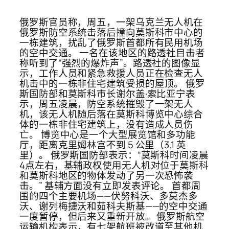
俄罗斯官员称，周五，一架乌克兰无人机在
俄罗斯防空系统击落后撞向莫斯科市中心的
一栋建筑，扰乱了俄罗斯首都所有民用机场
的空中交通。 一名在该地区的路透社目击者
称听到了“强烈的爆炸声”。路透社的图像显
示，工作人员和紧急救援人员正在检查无人
机击中的一栋非住宅建筑受损的屋顶。 俄罗
斯国防部和莫斯科市长谢尔盖·索比亚宁表
示，周五凌晨，防空系统摧毁了一架无人
机，该无人机随后落在莫斯科博览中心综合
体的一栋非住宅建筑上，没有造成人员伤
亡。 博览中心是一个大型展览馆和多功能
厅，距离克里姆林宫不到 5 公里（3.1 英
里）。 俄罗斯国防部表示：“莫斯科时间凌晨
4点左右，基辅政权使用无人机对位于莫斯科
和莫斯科地区的物体发动了另一次恐怖袭
击。” 基辅方面没有立即发表评论。 首都周
围的四个主要机场——伏努科沃、多莫杰多
沃、谢列梅捷沃和茹科夫斯基——的空中交通
一度暂停，但后来又重新开放。 俄罗斯航空
运输机构表示，有七架航班被改道至其他机