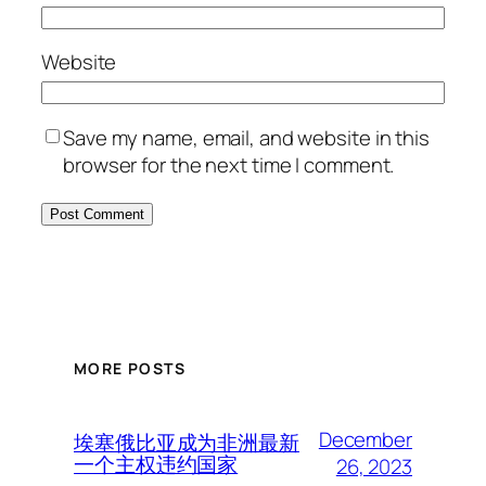
Website
Save my name, email, and website in this
browser for the next time I comment.
MORE POSTS
December
埃塞俄比亚成为非洲最新
一个主权违约国家
26, 2023