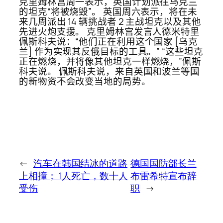
克里姆林宫周一表示，英国计划派往乌克兰
的坦克“将被烧毁”。 英国周六表示，将在未
来几周派出 14 辆挑战者 2 主战坦克以及其他
先进火炮支援。 克里姆林宫发言人德米特里
佩斯科夫说：“他们正在利用这个国家 [乌克
兰] 作为实现其反俄目标的工具。” “这些坦克
正在燃烧，并将像其他坦克一样燃烧，”佩斯
科夫说。 佩斯科夫说，来自英国和波兰等国
的新物资不会改变当地的局势。
←
汽车在韩国结冰的道路
德国国防部长兰
上相撞； 1人死亡，数十人
布雷希特宣布辞
受伤
职
→