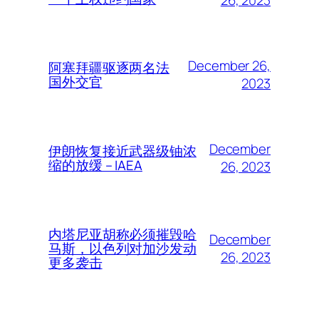
December 26,
阿塞拜疆驱逐两名法
国外交官
2023
December
伊朗恢复接近武器级铀浓
缩的放缓 – IAEA
26, 2023
内塔尼亚胡称必须摧毁哈
December
马斯，以色列对加沙发动
26, 2023
更多袭击