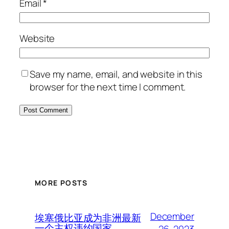
Email
*
Website
Save my name, email, and website in this
browser for the next time I comment.
MORE POSTS
December
埃塞俄比亚成为非洲最新
一个主权违约国家
26, 2023