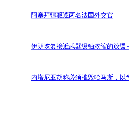
阿塞拜疆驱逐两名法国外交官
伊朗恢复接近武器级铀浓缩的放缓 – 
内塔尼亚胡称必须摧毁哈马斯，以