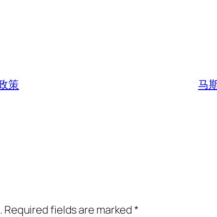
政策
马
.
Required fields are marked
*