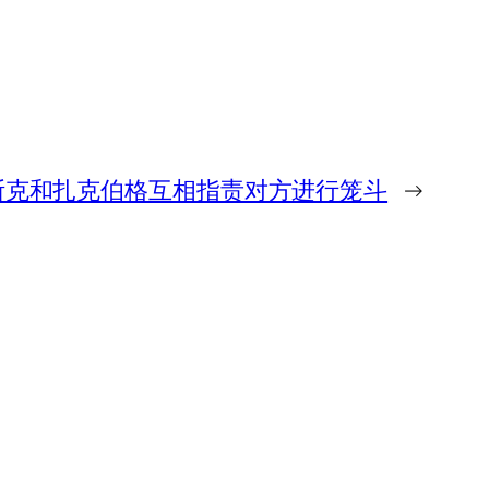
斯克和扎克伯格互相指责对方进行笼斗
→