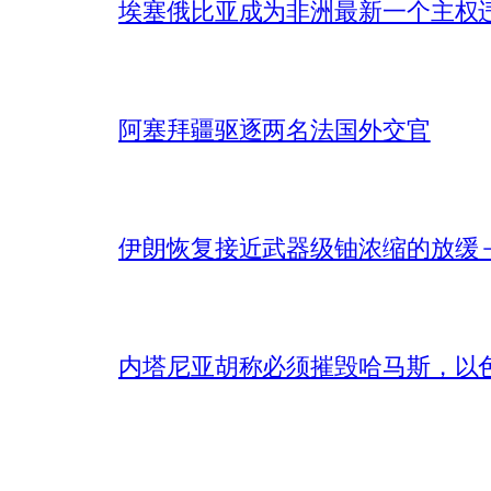
埃塞俄比亚成为非洲最新一个主权
阿塞拜疆驱逐两名法国外交官
伊朗恢复接近武器级铀浓缩的放缓 – 
内塔尼亚胡称必须摧毁哈马斯，以