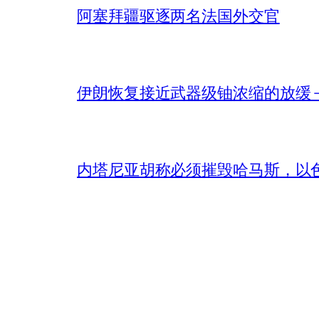
阿塞拜疆驱逐两名法国外交官
伊朗恢复接近武器级铀浓缩的放缓 – 
内塔尼亚胡称必须摧毁哈马斯，以