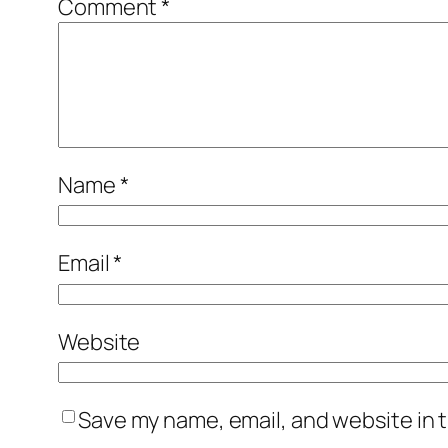
Comment
*
Name
*
Email
*
Website
Save my name, email, and website in t