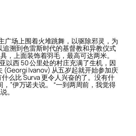
主广场上围着火堆跳舞，以驱除邪灵，为
，是可以追溯到色雷斯时代的基督教和异教仪式
的木制面具，上面装饰着羽毛，最高可达两米。
以西 50 公里处的村庄充满了生机，因
eorgi Ivanov) 从五岁起就开始参加庆
比 Surva 更令人兴奋的了。没有什
间，”伊万诺夫说。 “一到两周前，我觉得
他说。